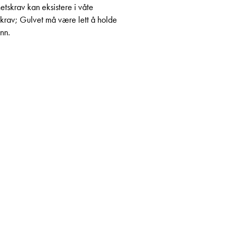
etskrav kan eksistere i våte
nekrav; Gulvet må være lett å holde
nn.