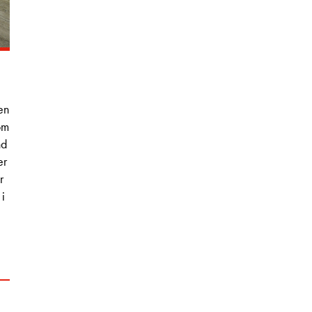
en
om
nd
er
r
 i