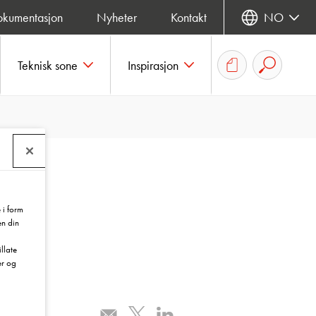
okumentasjon
Nyheter
Kontakt
NO
Teknisk sone
Inspirasjon
 i form
en din
llate
er og