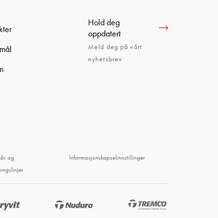
Hold deg
kter
oppdatert
Meld deg på vårt
smål
nyhetsbrev
en
kår og
Informasjonskapselinnstillinger
ningslinjer