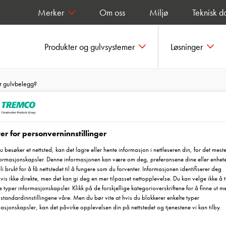
Merker
Om oss
Miljø
Teknisk d
Produkter og gulvsystemer
Løsninger
er gulvbelegg?
er for personverninnstillinger
dere når jeg velger
 besøker et nettsted, kan det lagre eller hente informasjon i nettleseren din, for det meste
formasjonskapsler. Denne informasjonen kan være om deg, preferansene dine eller enhet
bli brukt for å få nettstedet til å fungere som du forventer. Informasjonen identifiserer deg
vis ikke direkte, men det kan gi deg en mer tilpasset nettopplevelse. Du kan velge ikke å ti
e typer informasjonskapsler. Klikk på de forskjellige kategorioverskriftene for å finne ut m
standardinnstillingene våre. Men du bør vite at hvis du blokkerer enkelte typer
asjonskapsler, kan det påvirke opplevelsen din på nettstedet og tjenestene vi kan tilby.