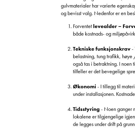
gulvmaterialer har varierte egenskap
og bevisst valg. Nedenfor er en bes
Forventet
levealder – Forv
både kostnads- og miljøpåvirk
Tekniske funksjonskrav
- 
belastning, tung trafikk, høye
også tas i betraktning. I noen 
tilfeller er det bevegelige spr
Økonomi
- I tillegg til mat
under installasjonen. Kostnade
Tidsstyring
- Noen ganger må 
lokalene er tilgjengelige igje
de legges under drift på grunn 