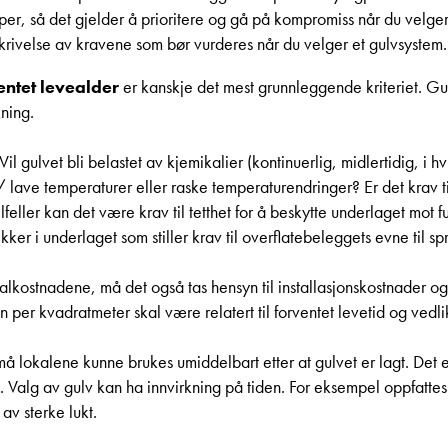
er, så det gjelder å prioritere og gå på kompromiss når du velger. 
krivelse av kravene som bør vurderes når du velger et gulvsystem.
entet levealder
er kanskje det mest grunnleggende kriteriet. Gul
ning.
Vil gulvet bli belastet av kjemikalier (kontinuerlig, midlertidig, i 
 / lave temperaturer eller raske temperaturendringer? Er det krav
tilfeller kan det være krav til tetthet for å beskytte underlaget mot 
ekker i underlaget som stiller krav til overflatebeleggets evne til 
erialkostnadene, må det også tas hensyn til installasjonskostnader
n per kvadratmeter skal være relatert til forventet levetid og vedl
lokalene kunne brukes umiddelbart etter at gulvet er lagt. Det er 
n. Valg av gulv kan ha innvirkning på tiden. For eksempel oppfatte
av sterke lukt.