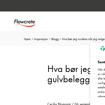
Hjem
Inspirasjon
Blogg
Hva bør jeg vurdere når jeg velg
Sent
Hva bør jeg vur
Når du
av in
gulvbelegg?
eller 
vanlig
enkelt
endre 
inform
Cecilia Blomqvist / 06 september 2023