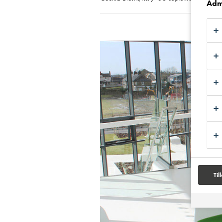
Adm
Til