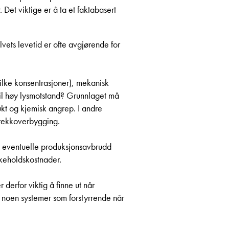
Det viktige er å ta et faktabasert
vets levetid er ofte avgjørende for
hvilke konsentrasjoner), mekanisk
 til høy lysmotstand? Grunnlaget må
fukt og kjemisk angrep. I andre
sprekkoverbygging.
 og eventuelle produksjonsavbrudd
ikeholdskostnader.
derfor viktig å finne ut når
s noen systemer som forstyrrende når