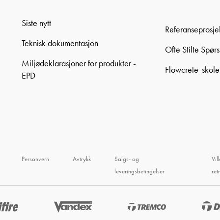
Siste nytt
Referanseprosje
Teknisk dokumentasjon
Ofte Stilte Spør
Miljødeklarasjoner for produkter -
Flowcrete-skol
EPD
Personvern
Avtrykk
Salgs- og
Vil
leveringsbetingelser
ret