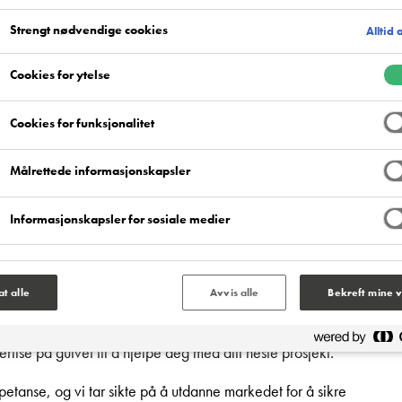
Strengt nødvendige cookies
Alltid 
Cookies for ytelse
Cookies for funksjonalitet
Målrettede informasjonskapsler
rosjektside
Informasjonskapsler for sosiale medier
 også et bredt spekter av sektorer, uavhengig av skala og omfang.
anse til å tilby råd og opplæring til arkitekter og
lat alle
Avvis alle
Bekreft mine v
mangfoldige spekteret av høyprofilerte prosjekter vi har vært
rtise på gulvet til å hjelpe deg med ditt neste prosjekt.
petanse, og vi tar sikte på å utdanne markedet for å sikre