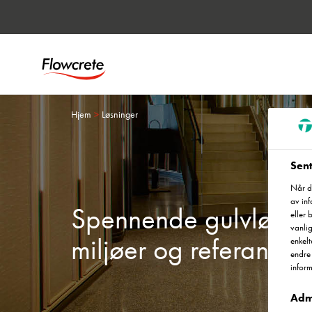
Hjem
Løsninger
Sent
Når du
av in
Spennende gulvløsning
eller 
vanlig
miljøer og referansep
enkelt
endre 
inform
Adm