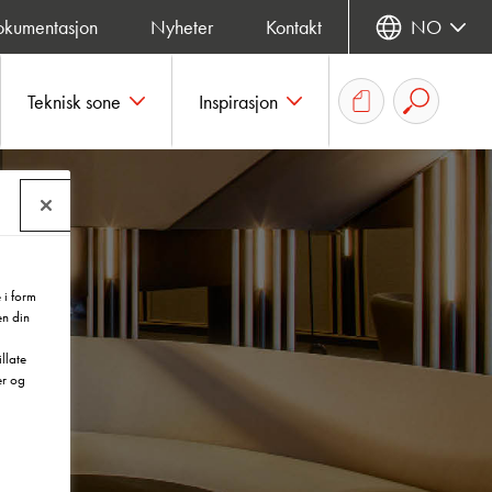
okumentasjon
Nyheter
Kontakt
NO
Teknisk sone
Inspirasjon
 i form
en din
llate
er og