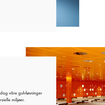
pdag våre gulvløsninger
ielle miljøer.