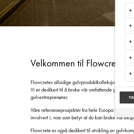
Velkommen til Flowcretes p
Flowcretes allsidige gulvproduktkolleksjon dekker
Vi er dedikert til å bruke vår omfattende gulvkompet
gulventreprenører.
Til
Våre referanseprosjekter fra hele Europa viser det 
involvert i, noe som betyr at du kan bruke vår ekspe
Flowcrete er også dedikert til utvikling av gulvkom