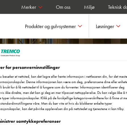
Merker
Om oss
Miljø
Teknisk d
Produkter og gulvsystemer
Løsninger
er for personverninnstillinger
 besøker et nettsted, kan det lagre eller hente informasjon i nettleseren din, for det meste
formasjonskapsler. Denne informasjonen kan være om deg, preferansene dine eller enhet
er for alle
bli brukt for å få nettstedet til å fungere som du forventer. Informasjonen identifiserer deg
vis ikke direkte, men det kan gi deg en mer tilpasset nettopplevelse. Du kan velge ikke å ti
rosjekter
e typer informasjonskapsler. Klikk på de forskjellige kategorioverskriftene for å finne ut m
standardinnstillingene våre. Men du bør vite at hvis du blokkerer enkelte typer
asjonskapsler, kan det påvirke opplevelsen din på nettstedet og tjenestene vi kan tilby.
inistrer samtykkepreferanser