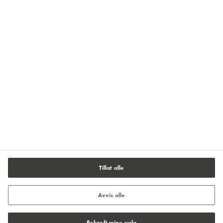
Hold deg oppdatert
Meld deg på vårt nyhetsbrev
Personvern
Avtrykk
Salgs- og leveringsbetingelser
Vilkår og retningslinjer
Informasjonskapselinnstillinger
Tillat alle
Avvis alle
Bekreft mine valg