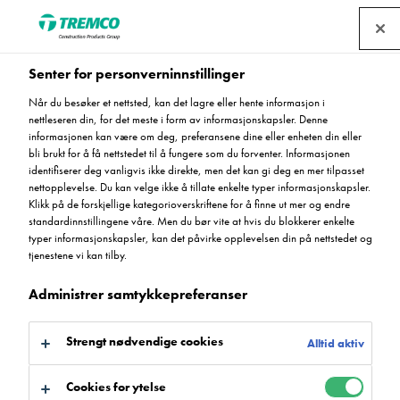
Senter for personverninnstillinger
Deckshield Carpark
Når du besøker et nettsted, kan det lagre eller hente informasjon i
nettleseren din, for det meste i form av informasjonskapsler. Denne
belegg på ca 11.000 m²
informasjonen kan være om deg, preferansene dine eller enheten din eller
bli brukt for å få nettstedet til å fungere som du forventer. Informasjonen
identifiserer deg vanligvis ikke direkte, men det kan gi deg en mer tilpasset
på nye Radiumhospitalet
nettopplevelse. Du kan velge ikke å tillate enkelte typer informasjonskapsler.
Klikk på de forskjellige kategorioverskriftene for å finne ut mer og endre
standardinnstillingene våre. Men du bør vite at hvis du blokkerer enkelte
typer informasjonskapsler, kan det påvirke opplevelsen din på nettstedet og
tjenestene vi kan tilby.
Parkeringshus / 05 desember 2023
Administrer samtykkepreferanser
Strengt nødvendige cookies
Alltid aktiv
Cookies for ytelse