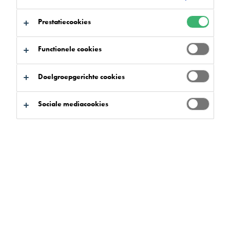
De veelzijdige collectie vloerproducten van
Prestatiecookies
Flowcrete bestrijkt ook een breed scala aan
sectoren, ongeacht de schaal en reikwijdte. We zijn
Functionele cookies
toegewijd aan het gebruik van onze uitgebreide
expertise op het gebied van vloeren om advies en
Doelgroepgerichte cookies
training te bieden aan architecten en
bestekschrijvers.
Sociale mediacookies
Onze casestudy's tonen het brede scala aan spraakmakende
projecten waarbij we betrokken zijn geweest, wat betekent
dat u onze vloerexpertise kunt gebruiken om u te helpen bij
uw volgende project.
Flowcrete is ook toegewijd aan de ontwikkeling van
vloervaardigheden, en we streven ernaar de markt op te
leiden om ervoor te zorgen dat vloerinstallaties geschikt zijn
voor het beoogde doel.