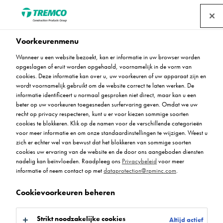
Voorkeurenmenu
Wanneer u een website bezoekt, kan er informatie in uw browser worden
opgeslagen of eruit worden opgehaald, voornamelijk in de vorm van
Toepassingen en diensten
cookies. Deze informatie kan over u, uw voorkeuren of uw apparaat zijn en
wordt voornamelijk gebruikt om de website correct te laten werken. De
voor naadloze
informatie identificeert u normaal gesproken niet direct, maar kan u een
beter op uw voorkeuren toegesneden surfervaring geven. Omdat we uw
recht op privacy respecteren, kunt u er voor kiezen sommige soorten
vloersystemen
cookies te blokkeren. Klik op de namen voor de verschillende categorieën
voor meer informatie en om onze standaardinstellingen te wijzigen. Weest u
zich er echter wel van bewust dat het blokkeren van sommige soorten
cookies uw ervaring van de website en de door ons aangeboden diensten
nadelig kan beïnvloeden. Raadpleeg ons
Privacybeleid
voor meer
informatie of neem contact op met
dataprotection@rpminc.com
.
Cookievoorkeuren beheren
Strikt noodzakelijke cookies
Altijd actief