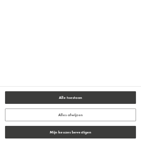
Privacyverklaring
Rechten
Gebruikersvoorwaarden
Algemene Voorwaarden
Cookiebeleid
Cookie-instellingen
Alle toestaan
Alles afwijzen
Mijn keuzes bevestigen