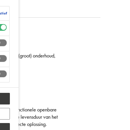
ctief
 tijdens (groot) onderhoud,
ingen. Functionele openbare
gen die de levensduur van het
 de perfecte oplossing.