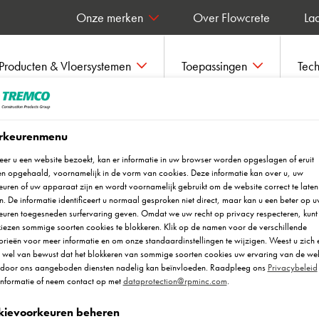
Onze merken
Over Flowcrete
Laa
Producten & Vloersystemen
Toepassingen
Tec
rkeurenmenu
er u een website bezoekt, kan er informatie in uw browser worden opgeslagen of eruit
n opgehaald, voornamelijk in de vorm van cookies. Deze informatie kan over u, uw
uren of uw apparaat zijn en wordt voornamelijk gebruikt om de website correct te laten
. De informatie identificeert u normaal gesproken niet direct, maar kan u een beter op 
euren toegesneden surfervaring geven. Omdat we uw recht op privacy respecteren, kunt 
iezen sommige soorten cookies te blokkeren. Klik op de namen voor de verschillende
rieën voor meer informatie en om onze standaardinstellingen te wijzigen. Weest u zich 
r wel van bewust dat het blokkeren van sommige soorten cookies uw ervaring van de we
roplossingen en -systemen die jou
 door ons aangeboden diensten nadelig kan beïnvloeden. Raadpleeg ons
Privacybeleid
informatie of neem contact op met
dataprotection@rpminc.com
.
oject.
kievoorkeuren beheren