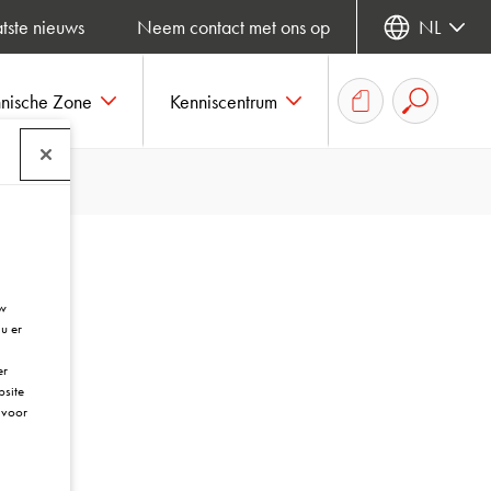
tste nieuws
Neem contact met ons op
NL
hnische Zone
Kenniscentrum
uw
u er
er
bsite
voor