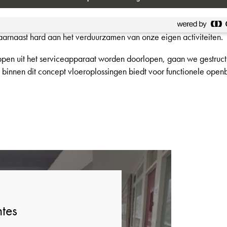
limme oplossingen om gebruikers te ontlasten. Onze adviseurs 
 toegewijde Bouwteam en vloerspecialisten staan altijd klaar voo
arnaast hard aan het verduurzamen van onze eigen activiteiten.
appen uit het serviceapparaat worden doorlopen, gaan we gestruct
binnen dit concept vloeroplossingen biedt voor functionele openb
mtes