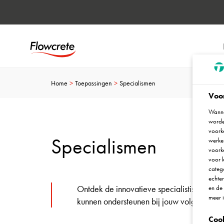
Home
Toepassingen
Specialismen
Voo
Wanne
worde
voorke
Specialismen
werken
voork
voor k
catego
echte
Ontdek de innovatieve specialistische vloe
en de
meer 
kunnen ondersteunen bij jouw volgende pr
Coo