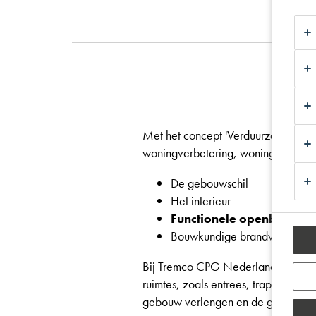
Met het concept 'Verduurzamen best
woningverbetering, woningverduurz
De gebouwschil
Het interieur
Functionele openbare rui
Bouwkundige brandveiligheid
Bij Tremco CPG Nederland zijn we 
ruimtes, zoals entrees, trappenhuiz
gebouw verlengen en de gebruikser