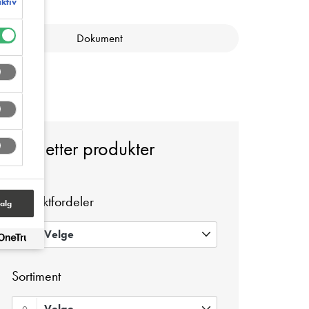
aktiv
Dokument
Søk etter produkter
Produktfordeler
alg
Velge
0
Sortiment
Velge