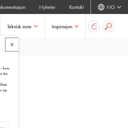
okumentasjon
Nyheter
Kontakt
NO
Teknisk sone
Inspirasjon
 i form
en din
llate
er og