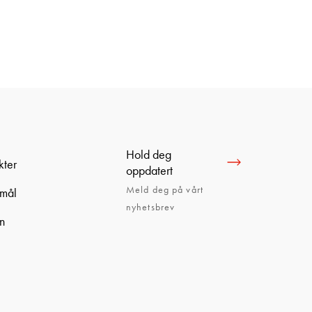
Hold deg
kter
oppdatert
Meld deg på vårt
smål
nyhetsbrev
en