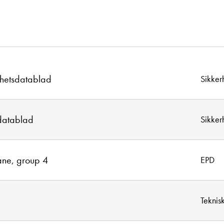
rhetsdatablad
Sikker
datablad
Sikker
ane, group 4
EPD
Teknis