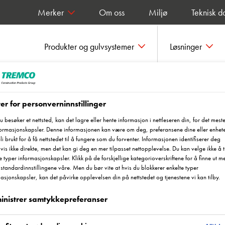
Merker
Om oss
Miljø
Teknisk d
Produkter og gulvsystemer
Løsninger
vsystemer
Deckshield UV Topcoat
er for personverninnstillinger
 besøker et nettsted, kan det lagre eller hente informasjon i nettleseren din, for det meste
formasjonskapsler. Denne informasjonen kan være om deg, preferansene dine eller enhet
at
bli brukt for å få nettstedet til å fungere som du forventer. Informasjonen identifiserer deg
vis ikke direkte, men det kan gi deg en mer tilpasset nettopplevelse. Du kan velge ikke å ti
e typer informasjonskapsler. Klikk på de forskjellige kategorioverskriftene for å finne ut m
standardinnstillingene våre. Men du bør vite at hvis du blokkerer enkelte typer
asjonskapsler, kan det påvirke opplevelsen din på nettstedet og tjenestene vi kan tilby.
inistrer samtykkepreferanser