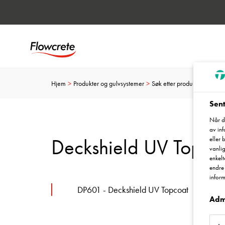
Hjem
Produkter og gulvsystemer
Søk etter produkter og gul
Sent
Når du
av in
Deckshield UV Topco
eller 
vanlig
enkelt
endre 
inform
DP601 - Deckshield UV Topcoat
Adm