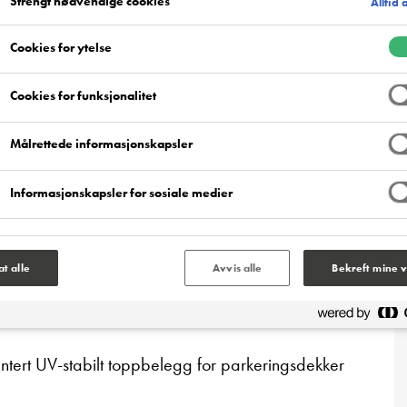
Strengt nødvendige cookies
Alltid 
Cookies for ytelse
Fordeler med produktet
Cookies for funksjonalitet
Målrettede informasjonskapsler
Informasjonskapsler for sosiale medier
 løsemiddelbasert polyuretanprodukt som brukes som
lat alle
Avvis alle
Bekreft mine v
tert UV-stabilt toppbelegg for parkeringsdekker