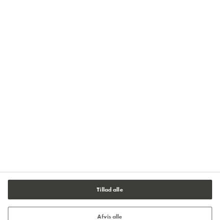
Kontakt os
Hold dig opdateret
Tilmeld dig vores nyhedsbrev
Fortrolighedsmeddelelse
Impressum
Brugervilkår
Cookiepolitik
Cookie - indstillinger
Tillad alle
Afvis alle