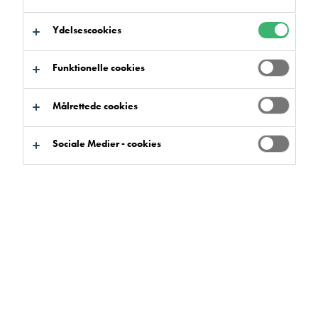
Ydelsescookies
Funktionelle cookies
Målrettede cookies
Sociale Medier - cookies
Flowcretes specialudviklede
rengøringsmidler til
hærdeplastbelægninger
Flowcretes rengøringsprogram er valgt ud fra de særlige