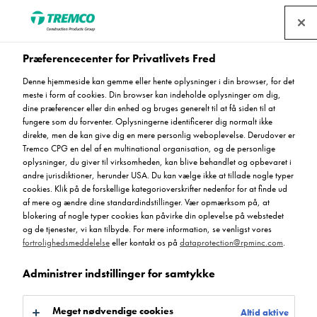
Find en forhandler
Præferencecenter for Privatlivets Fred
Denne hjemmeside kan gemme eller hente oplysninger i din browser, for det
meste i form af cookies. Din browser kan indeholde oplysninger om dig,
Specialudviklede
dine præferencer eller din enhed og bruges generelt til at få siden til at
fungere som du forventer. Oplysningerne identificerer dig normalt ikke
rengøringsmidler til
direkte, men de kan give dig en mere personlig weboplevelse. Derudover er
Tremco CPG en del af en multinational organisation, og de personlige
oplysninger, du giver til virksomheden, kan blive behandlet og opbevaret i
Flowcretes gulve
andre jurisdiktioner, herunder USA. Du kan vælge ikke at tillade nogle typer
cookies. Klik på de forskellige kategorioverskrifter nedenfor for at finde ud
af mere og ændre dine standardindstillinger. Vær opmærksom på, at
blokering af nogle typer cookies kan påvirke din oplevelse på webstedet
og de tjenester, vi kan tilbyde. For mere information, se venligst vores
fortrolighedsmeddelelse
eller kontakt os på
dataprotection@rpminc.com
.
Administrer indstillinger for samtykke
Meget nødvendige cookies
Altid aktive