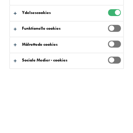
Har du brug for rådgivning? Flowcrete tilbyder en
Ydelsescookies
omfattende rådgivning til både nybyggeri og
renoveringsprojekter. Denne service omfatter vores tekniske
Funktionelle cookies
support og rådgivning, der dækker hele Flowcretes
produktsortiment lige fra hærdeplastgulve, fugefrie gulve,
Målrettede cookies
dekorative gulve og gulvafretningsprodukter til løsninger til
parkeringshuse.
Sociale Medier - cookies
Udfyld formularen nedenfor, og en medarbejder fra vores
team vil kontakte dig.
Kontakt os
Søg efter produkter og systemer