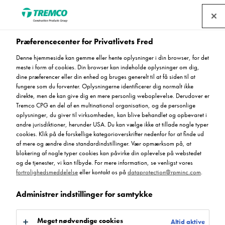
Find en forhandler
Præferencecenter for Privatlivets Fred
Denne hjemmeside kan gemme eller hente oplysninger i din browser, for det
meste i form af cookies. Din browser kan indeholde oplysninger om dig,
dine præferencer eller din enhed og bruges generelt til at få siden til at
Book en
fungere som du forventer. Oplysningerne identificerer dig normalt ikke
direkte, men de kan give dig en mere personlig weboplevelse. Derudover er
Tremco CPG en del af en multinational organisation, og de personlige
rådgivningssamtale
oplysninger, du giver til virksomheden, kan blive behandlet og opbevaret i
andre jurisdiktioner, herunder USA. Du kan vælge ikke at tillade nogle typer
cookies. Klik på de forskellige kategorioverskrifter nedenfor for at finde ud
af mere og ændre dine standardindstillinger. Vær opmærksom på, at
blokering af nogle typer cookies kan påvirke din oplevelse på webstedet
og de tjenester, vi kan tilbyde. For mere information, se venligst vores
fortrolighedsmeddelelse
eller kontakt os på
dataprotection@rpminc.com
.
Administrer indstillinger for samtykke
Meget nødvendige cookies
Altid aktive