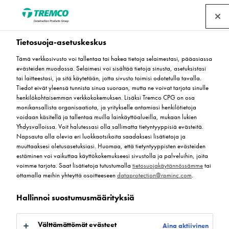
Tietosuoja-asetuskeskus
Tämä verkkosivusto voi tallentaa tai hakea tietoja selaimestasi, pääasiassa
Flowcreten
evästeiden muodossa. Selaimesi voi sisältää tietoja sinusta, asetuksistasi
tai laitteestasi, ja sitä käytetään, jotta sivusto toimisi odotetulla tavalla.
lattipinnoitteille
Tiedot eivät yleensä tunnista sinua suoraan, mutta ne voivat tarjota sinulle
henkilökohtaisemman verkkokokemuksen. Lisäksi Tremco CPG on osa
monikansallista organisaatiota, ja yritykselle antamiasi henkilötietoja
suunnitellut
voidaan käsitellä ja tallentaa muilla lainkäyttöalueilla, mukaan lukien
Yhdysvalloissa. Voit halutessasi olla sallimatta tietyntyyppisiä evästeitä.
puhdistusaineet
Napsauta alla olevia eri luokkaotsikoita saadaksesi lisätietoja ja
muuttaaksesi oletusasetuksiasi. Huomaa, että tietyntyyppisten evästeiden
estäminen voi vaikuttaa käyttökokemukseesi sivustolla ja palveluihin, joita
voimme tarjota. Saat lisätietoja tutustumalla
tietosuojakäytännössämme
tai
ottamalla meihin yhteyttä osoitteeseen
dataprotection@rpminc.com
.
Hallinnoi suostumusmäärityksiä
Välttämättömät evästeet
Aina aktiivinen