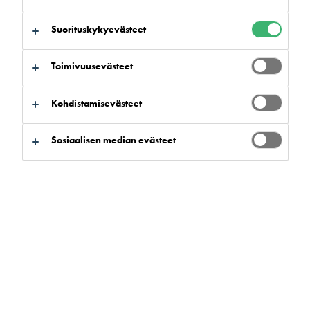
Suorituskykyevästeet
Toimivuusevästeet
Kohdistamisevästeet
Sosiaalisen median evästeet
Flowcreten lattiapinnoitteille
suunnitellut puhdistusaineet
Flowcreten lattiapinnoitteille suunnitellut puhdistusaineet on
valittu lattioidemme asennusympäristöjen asettamien
erityisvaatimusten perusteella. Tämä tarkoittaa, että