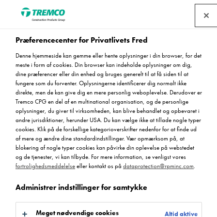
Find en forhandler
Præferencecenter for Privatlivets Fred
Denne hjemmeside kan gemme eller hente oplysninger i din browser, for det
Flowfast -
meste i form af cookies. Din browser kan indeholde oplysninger om dig,
dine præferencer eller din enhed og bruges generelt til at få siden til at
hurtigthærdende MMA,
fungere som du forventer. Oplysningerne identificerer dig normalt ikke
direkte, men de kan give dig en mere personlig weboplevelse. Derudover er
Tremco CPG en del af en multinational organisation, og de personlige
der giver en holdbar
oplysninger, du giver til virksomheden, kan blive behandlet og opbevaret i
andre jurisdiktioner, herunder USA. Du kan vælge ikke at tillade nogle typer
finish!
cookies. Klik på de forskellige kategorioverskrifter nedenfor for at finde ud
af mere og ændre dine standardindstillinger. Vær opmærksom på, at
blokering af nogle typer cookies kan påvirke din oplevelse på webstedet
og de tjenester, vi kan tilbyde. For mere information, se venligst vores
fortrolighedsmeddelelse
eller kontakt os på
dataprotection@rpminc.com
.
Administrer indstillinger for samtykke
Meget nødvendige cookies
Altid aktive