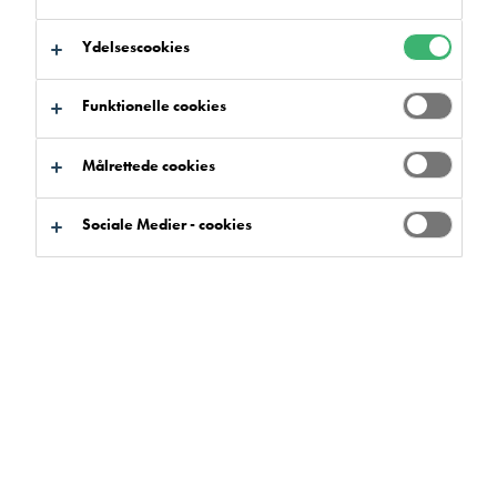
Ydelsescookies
Funktionelle cookies
Målrettede cookies
Sociale Medier - cookies
Flowfast er en hurtigthærdende MMA,
der giver en dekorativ, slidstærk og
holdbar gulvfinish, der er fuldt
anvendelig efter blot et par timer.
Brugen af methylmethacrylat (MMA) fremskynder gulvets
hærdningstid, hvilket gør det til et fremragende valg til