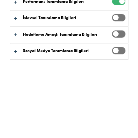
Performans Tanımlama Bilgileri
atla:
Sertifikalar
Indirme
İşlevsel Tanımlama Bilgileri
Hedefleme Amaçlı Tanımlama Bilgileri
Ürün Bulucu
Sosyal Medya Tanımlama Bilgileri
Ürün Avantajları
Seçiniz
0
Ürün Yelpazesi
Seçiniz
0