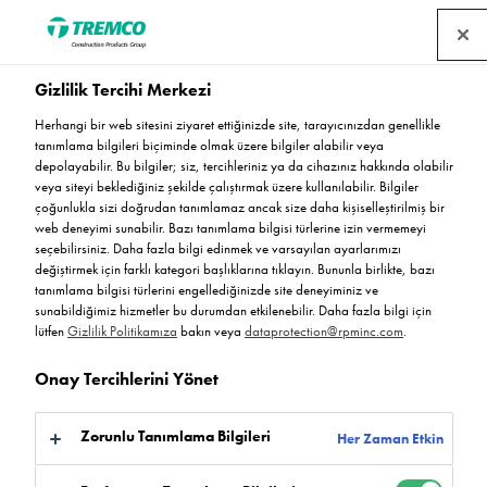
Gizlilik Tercihi Merkezi
Herhangi bir web sitesini ziyaret ettiğinizde site, tarayıcınızdan genellikle
tanımlama bilgileri biçiminde olmak üzere bilgiler alabilir veya
Flowfresh HF LT
depolayabilir. Bu bilgiler; siz, tercihleriniz ya da cihazınız hakkında olabilir
veya siteyi beklediğiniz şekilde çalıştırmak üzere kullanılabilir. Bilgiler
çoğunlukla sizi doğrudan tanımlamaz ancak size daha kişiselleştirilmiş bir
web deneyimi sunabilir. Bazı tanımlama bilgisi türlerine izin vermemeyi
seçebilirsiniz. Daha fazla bilgi edinmek ve varsayılan ayarlarımızı
Flowfresh HF LT
değiştirmek için farklı kategori başlıklarına tıklayın. Bununla birlikte, bazı
tanımlama bilgisi türlerini engellediğinizde site deneyiminiz ve
sunabildiğimiz hizmetler bu durumdan etkilenebilir. Daha fazla bilgi için
lütfen
Gizlilik Politikamıza
bakın veya
dataprotection@rpminc.com
.
Onay Tercihlerini Yönet
Zorunlu Tanımlama Bilgileri
Her Zaman Etkin
Hakkında
Mevcut renkler
Ürün avantajları
Şuraya