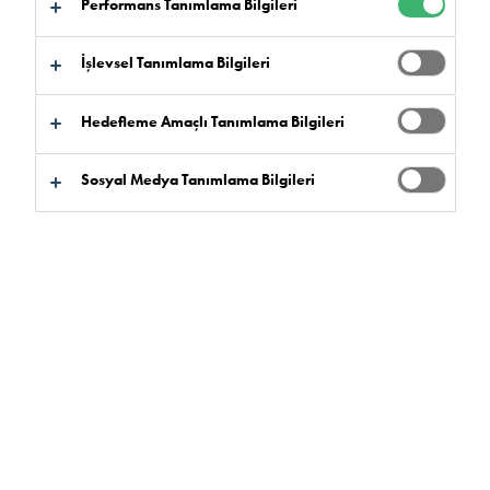
Performans Tanımlama Bilgileri
İşlevsel Tanımlama Bilgileri
Hedefleme Amaçlı Tanımlama Bilgileri
Ürün Bulucu
Sosyal Medya Tanımlama Bilgileri
Ürün Avantajları
Seçiniz
0
Ürün Yelpazesi
Seçiniz
0
Hizmet Verdiğimiz Pazarlar
Seçiniz
0