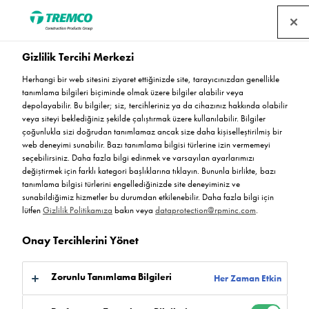
Gizlilik Tercihi Merkezi
Ürün Bulucu
Herhangi bir web sitesini ziyaret ettiğinizde site, tarayıcınızdan genellikle
tanımlama bilgileri biçiminde olmak üzere bilgiler alabilir veya
depolayabilir. Bu bilgiler; siz, tercihleriniz ya da cihazınız hakkında olabilir
veya siteyi beklediğiniz şekilde çalıştırmak üzere kullanılabilir. Bilgiler
çoğunlukla sizi doğrudan tanımlamaz ancak size daha kişiselleştirilmiş bir
Ürün bulucumuz aracılığıyla Flowcrete'in reçine zemin
web deneyimi sunabilir. Bazı tanımlama bilgisi türlerine izin vermemeyi
seçebilirsiniz. Daha fazla bilgi edinmek ve varsayılan ayarlarımızı
kaplama ürünlerini keşfedin. Ürünlerimiz hakkında bir
değiştirmek için farklı kategori başlıklarına tıklayın. Bununla birlikte, bazı
sorunuz varsa veya aradığınızı bulamıyorsanız, lütfen
tanımlama bilgisi türlerini engellediğinizde site deneyiminiz ve
bizimle iletişime geçin.
sunabildiğimiz hizmetler bu durumdan etkilenebilir. Daha fazla bilgi için
lütfen
Gizlilik Politikamıza
bakın veya
dataprotection@rpminc.com
.
Onay Tercihlerini Yönet
Zorunlu Tanımlama Bilgileri
Her Zaman Etkin