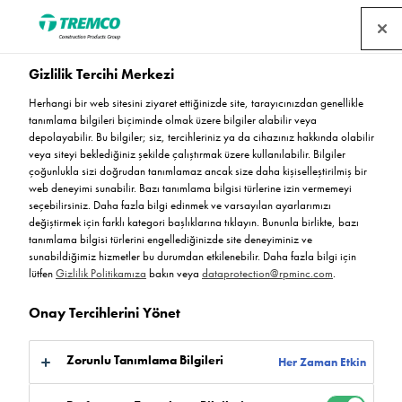
Gizlilik Tercihi Merkezi
Herhangi bir web sitesini ziyaret ettiğinizde site, tarayıcınızdan genellikle
tanımlama bilgileri biçiminde olmak üzere bilgiler alabilir veya
depolayabilir. Bu bilgiler; siz, tercihleriniz ya da cihazınız hakkında olabilir
veya siteyi beklediğiniz şekilde çalıştırmak üzere kullanılabilir. Bilgiler
Otomotiv
çoğunlukla sizi doğrudan tanımlamaz ancak size daha kişiselleştirilmiş bir
web deneyimi sunabilir. Bazı tanımlama bilgisi türlerine izin vermemeyi
seçebilirsiniz. Daha fazla bilgi edinmek ve varsayılan ayarlarımızı
değiştirmek için farklı kategori başlıklarına tıklayın. Bununla birlikte, bazı
tanımlama bilgisi türlerini engellediğinizde site deneyiminiz ve
sunabildiğimiz hizmetler bu durumdan etkilenebilir. Daha fazla bilgi için
lütfen
Gizlilik Politikamıza
bakın veya
dataprotection@rpminc.com
.
Onay Tercihlerini Yönet
Zorunlu Tanımlama Bilgileri
Her Zaman Etkin