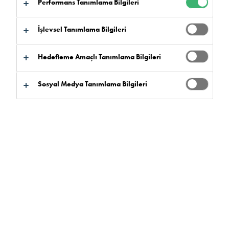
Performans Tanımlama Bilgileri
İşlevsel Tanımlama Bilgileri
Hedefleme Amaçlı Tanımlama Bilgileri
Sosyal Medya Tanımlama Bilgileri
Çoğu araba atölyesi ve garajının düşüncesi,
mekanik döküntülerle dolu ve çeşitli sağlık ve
güvenlik tehlikeleri oluşturan kirli, kirli ve yağlı bir
alan görüntüsünü çağrıştırır.
Sektörün doğasında bulunan yağlar, gresler ve kimyasallar,
otomotiv sektörünün temizliği, güvenliği ve görünümü