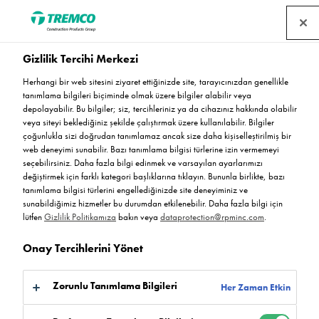
Gizlilik Tercihi Merkezi
Enerji Krizi: Tepeden
Herhangi bir web sitesini ziyaret ettiğinizde site, tarayıcınızdan genellikle
tanımlama bilgileri biçiminde olmak üzere bilgiler alabilir veya
tırnağa yardımcı olacak
depolayabilir. Bu bilgiler; siz, tercihleriniz ya da cihazınız hakkında olabilir
veya siteyi beklediğiniz şekilde çalıştırmak üzere kullanılabilir. Bilgiler
çoğunlukla sizi doğrudan tanımlamaz ancak size daha kişiselleştirilmiş bir
döşeme çözümleri
web deneyimi sunabilir. Bazı tanımlama bilgisi türlerine izin vermemeyi
seçebilirsiniz. Daha fazla bilgi edinmek ve varsayılan ayarlarımızı
değiştirmek için farklı kategori başlıklarına tıklayın. Bununla birlikte, bazı
tanımlama bilgisi türlerini engellediğinizde site deneyiminiz ve
sunabildiğimiz hizmetler bu durumdan etkilenebilir. Daha fazla bilgi için
lütfen
Gizlilik Politikamıza
bakın veya
dataprotection@rpminc.com
.
Sevin Chikosi / 30 Mart 2023
Onay Tercihlerini Yönet
Zorunlu Tanımlama Bilgileri
Her Zaman Etkin