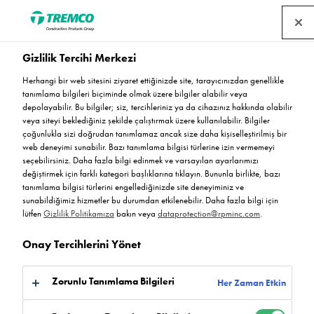
Gizlilik Tercihi Merkezi
Süpermarket Zemin
Herhangi bir web sitesini ziyaret ettiğinizde site, tarayıcınızdan genellikle
tanımlama bilgileri biçiminde olmak üzere bilgiler alabilir veya
Kaplamaları
depolayabilir. Bu bilgiler; siz, tercihleriniz ya da cihazınız hakkında olabilir
veya siteyi beklediğiniz şekilde çalıştırmak üzere kullanılabilir. Bilgiler
çoğunlukla sizi doğrudan tanımlamaz ancak size daha kişiselleştirilmiş bir
web deneyimi sunabilir. Bazı tanımlama bilgisi türlerine izin vermemeyi
seçebilirsiniz. Daha fazla bilgi edinmek ve varsayılan ayarlarımızı
değiştirmek için farklı kategori başlıklarına tıklayın. Bununla birlikte, bazı
Flowcrete, Süpermarket ortamlarında kullanılmak üzere
tanımlama bilgisi türlerini engellediğinizde site deneyiminiz ve
aşağıdaki sistemleri önermektedir...
sunabildiğimiz hizmetler bu durumdan etkilenebilir. Daha fazla bilgi için
lütfen
Gizlilik Politikamıza
bakın veya
dataprotection@rpminc.com
.
Onay Tercihlerini Yönet
Zorunlu Tanımlama Bilgileri
Her Zaman Etkin