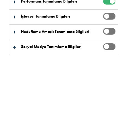
Performans Tanımlama Bilgileri
İşlevsel Tanımlama Bilgileri
Hedefleme Amaçlı Tanımlama Bilgileri
Sosyal Medya Tanımlama Bilgileri
Flowcrete, süpermarketlerin çoğu yerel tüketici
ihtiyacını karşılamak için gidilecek yer olduğunun
farkındadır. Bu perakende satış mağazaları
genellikle yüksek performanslı zemin kaplaması
ile birlikte yenileme için minimum kesinti süresi
gerektirir.