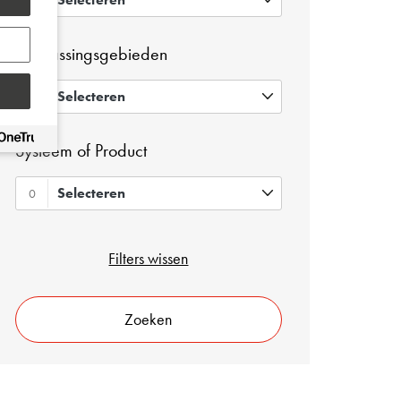
0
Toepassingsgebieden
Selecteren
0
Systeem of Product
Selecteren
0
Filters wissen
Zoeken