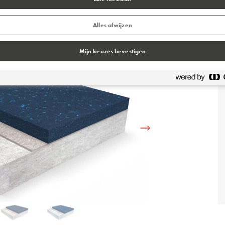
, hete oliën, bloed, suiker en zuren en is bestand
Alles afwijzen
Mijn keuzes bevestigen