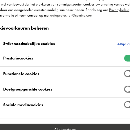
r wel van bewust dat het blokkeren van sommige soorten cookies uw ervaring van de we
 door ons aangeboden diensten nadelig kan beïnvloeden. Raadpleeg ons
Privacybeleid
ikbare kleuren
Voordelen van het product
C
informatie of neem contact op met
dataprotection@rpminc.com
.
kievoorkeuren beheren
Strikt noodzakelijke cookies
Altijd a
Prestatiecookies
Functionele cookies
antimicrobieel behandelde polyurethaan-cementhars
age temperaturen. Flowfresh HF LT biedt een
Doelgroepgerichte cookies
ijk getextureerd en gekleurd vloeroppervlak en
fiel verkleint het risico op uitglijden in natte of
kingszones zoals voedselproductie omgevingen,
Sociale mediacookies
ingsinstallaties.
crobieel additief (Polygiene®) waarvan bewezen is
 schadelijke bacteriën. Deze vloeroplossing
Alle toestaan