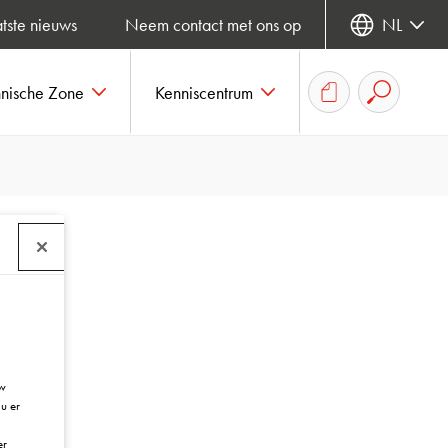
tste nieuws
Neem contact met ons op
NL
hnische Zone
Kenniscentrum
uw
u er
er