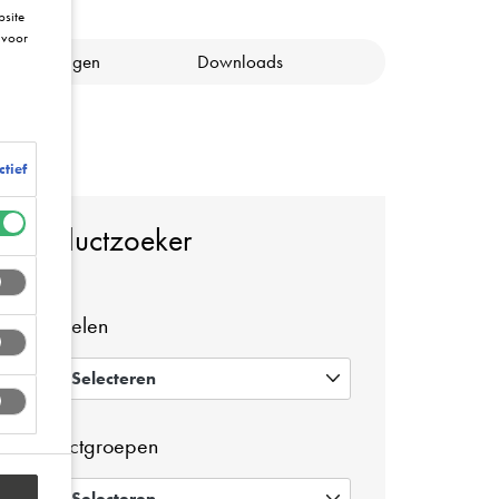
bsite
voor
ertificeringen
Downloads
ctief
Productzoeker
Voordelen
Selecteren
0
Productgroepen
Selecteren