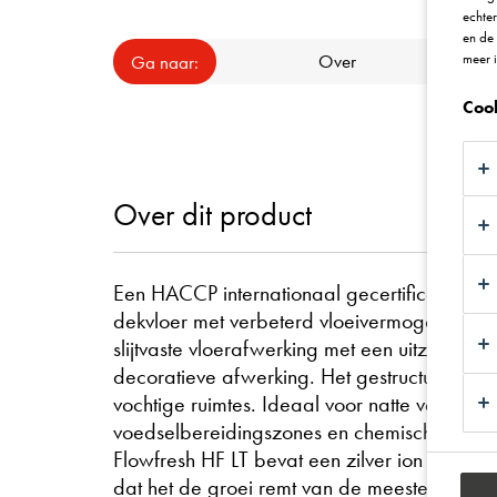
echte
en de
Over
Besch
meer 
Ga naar:
Coo
Over dit product
Een HACCP internationaal gecertificeerde 
dekvloer met verbeterd vloeivermogen bij l
slijtvaste vloerafwerking met een uitzonderl
decoratieve afwerking. Het gestructureerde pro
vochtige ruimtes. Ideaal voor natte verwer
voedselbereidingszones en chemische verwerk
Flowfresh HF LT bevat een zilver ion antimi
dat het de groei remt van de meeste soorten