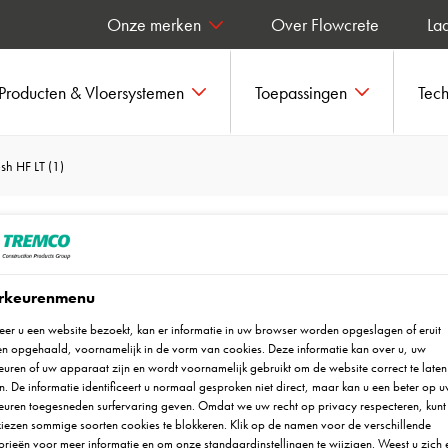
Onze merken
Over Flowcrete
Laa
Producten & Vloersystemen
Toepassingen
Tec
sh HF LT (1)
rkeurenmenu
er u een website bezoekt, kan er informatie in uw browser worden opgeslagen of eruit
n opgehaald, voornamelijk in de vorm van cookies. Deze informatie kan over u, uw
uren of uw apparaat zijn en wordt voornamelijk gebruikt om de website correct te laten
. De informatie identificeert u normaal gesproken niet direct, maar kan u een beter op 
euren toegesneden surfervaring geven. Omdat we uw recht op privacy respecteren, kunt 
iezen sommige soorten cookies te blokkeren. Klik op de namen voor de verschillende
rieën voor meer informatie en om onze standaardinstellingen te wijzigen. Weest u zich 