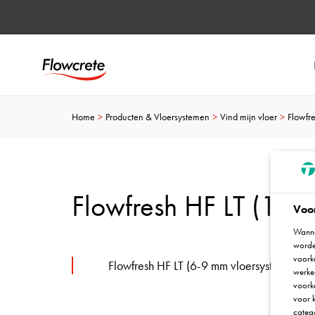
Home
Producten & Vloersystemen
Vind mijn vloer
Flowfre
Flowfresh HF LT (1)
Voo
Wanne
worde
voorke
Flowfresh HF LT (6-9 mm vloersysteem)
werken
voork
voor k
catego