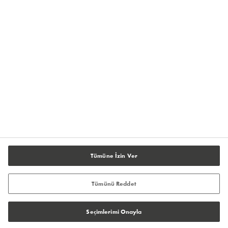
İletişime Geçin
Yasal Bilgiler ve Uyumluluk
Tanımlama Bilgisi Ayarları
Tümüne İzin Ver
Tümünü Reddet
Seçimlerimi Onayla