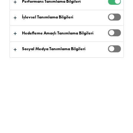
Performans Tanımlama Bilgileri
İşlevsel Tanımlama Bilgileri
Hedefleme Amaçlı Tanımlama Bilgileri
Ürün Bulucu
Sosyal Medya Tanımlama Bilgileri
Ürün Avantajları
Seçiniz
0
Ürün Yelpazesi
Seçiniz
0
Hizmet Verdiğimiz Pazarlar