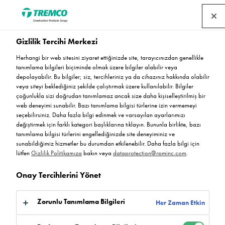
Gizlilik Tercihi Merkezi
Herhangi bir web sitesini ziyaret ettiğinizde site, tarayıcınızdan genellikle
Deckshield Linemarker
tanımlama bilgileri biçiminde olmak üzere bilgiler alabilir veya
depolayabilir. Bu bilgiler; siz, tercihleriniz ya da cihazınız hakkında olabilir
QD
veya siteyi beklediğiniz şekilde çalıştırmak üzere kullanılabilir. Bilgiler
çoğunlukla sizi doğrudan tanımlamaz ancak size daha kişiselleştirilmiş bir
web deneyimi sunabilir. Bazı tanımlama bilgisi türlerine izin vermemeyi
seçebilirsiniz. Daha fazla bilgi edinmek ve varsayılan ayarlarımızı
değiştirmek için farklı kategori başlıklarına tıklayın. Bununla birlikte, bazı
Deckshield Linemarker QD
tanımlama bilgisi türlerini engellediğinizde site deneyiminiz ve
sunabildiğimiz hizmetler bu durumdan etkilenebilir. Daha fazla bilgi için
lütfen
Gizlilik Politikamıza
bakın veya
dataprotection@rpminc.com
.
Onay Tercihlerini Yönet
Zorunlu Tanımlama Bilgileri
Her Zaman Etkin
Hakkında
Ürün avantajları
Indirme
Şuraya atla: