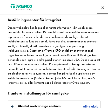
Hitta en återförsäljare
Inställningscenter för integritet
Denna webbplats kan lagra eller hämta information i din webbläsare,
mestadels i form av cookies. Din webbläsare kan innehålla information om
Ta en titt på våra
dig, dina preferenser eller din enhet och används vanligtvis för att
webbplatsen ska fungera som du förväntar dig. Informationen identifierar
produkter för
vanligtvis inte dig direkt, men den kan ge dig en mer personlig
webbupplevelse. Dessutom är Tremco CPG en del av en multinationell
organisation och den personliga information du lämnar till företaget kan
specialbehov
behandlas och lagras i andra jurisdiktioner, inklusive USA. Du kan välja att
inte tillåta vissa typer av cookies. Klicka på de olika kategorirubrikerna
nedan för att ta reda på mer och ändra dina standardinställningar. Tänk på
att blockering av vissa typer av cookies kan påverka din upplevelse av
webbplatsen och de tjänster vi kan erbjuda. För mer information, se vår
integritetspolicy
eller kontakta oss på
dataprotection@rpminc.com
.
Hantera inställningar för samtycke
Absolut nödvändiga cookies
Alltid aktiv