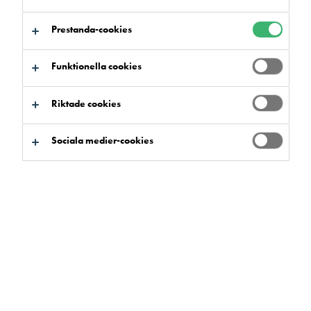
Prestanda-cookies
Funktionella cookies
Riktade cookies
Sociala medier-cookies
Här presenteras övriga produkter
såsom epoxilim, spackelmaterial,
dammbindare, etc. Kontakta oss
gärna om du har något behov av
produkter som vi inte visar här.
Kontakta oss