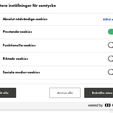
era inställningar för samtycke
Produktfördelar
Absolut nödvändiga cookies
Alltid 
Prestanda-cookies
Funktionella cookies
Riktade cookies
rande, epoxibaserad klarplast. Produkten har
et mot tidig vattenkontakt (24 timmar, 20°C) och
Sociala medier-cookies
ens. Peran STC LE innehåller ingen benzylalkohol.
låt alla
Avvisa alla
Bekräfta mina 