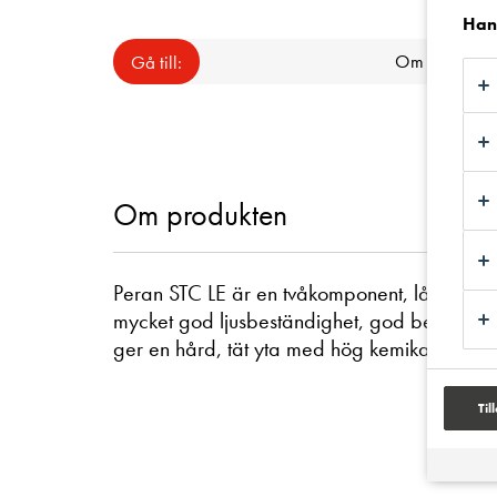
Hant
Om
Gå till:
Om produkten
Peran STC LE är en tvåkomponent, lågemitte
mycket god ljusbeständighet, god beständigh
ger en hård, tät yta med hög kemikalieresist
Til