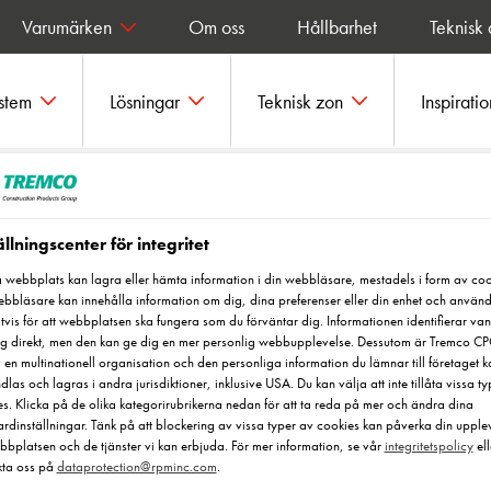
Varumärken
Om oss
Hållbarhet
Teknisk
ystem
Lösningar
Teknisk zon
Inspiratio
Peran STC LE
ällningscenter för integritet
webbplats kan lagra eller hämta information i din webbläsare, mestadels i form av coo
bbläsare kan innehålla information om dig, dina preferenser eller din enhet och använ
tvis för att webbplatsen ska fungera som du förväntar dig. Informationen identifierar vanl
dig direkt, men den kan ge dig en mer personlig webbupplevelse. Dessutom är Tremco C
 en multinationell organisation och den personliga information du lämnar till företaget k
las och lagras i andra jurisdiktioner, inklusive USA. Du kan välja att inte tillåta vissa t
s. Klicka på de olika kategorirubrikerna nedan för att ta reda på mer och ändra dina
rdinställningar. Tänk på att blockering av vissa typer av cookies kan påverka din upple
bplatsen och de tjänster vi kan erbjuda. För mer information, se vår
integritetspolicy
ell
kta oss på
dataprotection@rpminc.com
.