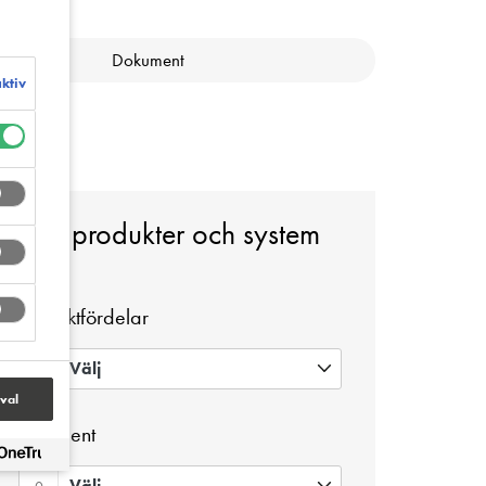
Dokument
aktiv
Sök produkter och system
Produktfördelar
Välj
0
val
Sortiment
Välj