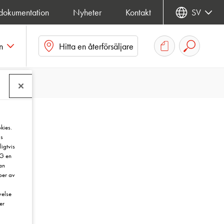
 dokumentation
Nyheter
Kontakt
SV
n
Hitta en återförsäljare
kies.
ds
igtvis
PG en
an
yper av
velse
er