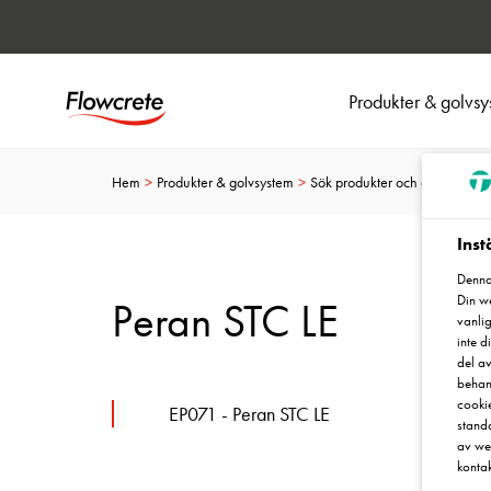
Produkter & golvs
Hem
Produkter & golvsystem
Sök produkter och golvsystem
Inst
Denna 
Din we
Peran STC LE
vanlig
inte 
del av
behand
cookie
EP071 - Peran STC LE
standa
av web
konta