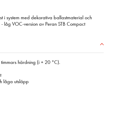
t i system med dekorativa ballastmaterial och
stem - låg VOC-version av Peran STB Compact
 timmars härdning (i + 20 °C).
t
ch låga utsläpp