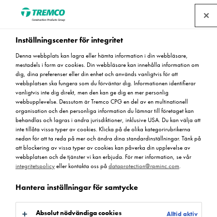
Hitta en återförsäljare
Inställningscenter för integritet
Denna webbplats kan lagra eller hämta information i din webbläsare,
mestadels i form av cookies. Din webbläsare kan innehålla information om
Flowfast 404 Accelerator
dig, dina preferenser eller din enhet och används vanligtvis för att
webbplatsen ska fungera som du förväntar dig. Informationen identifierar
vanligtvis inte dig direkt, men den kan ge dig en mer personlig
webbupplevelse. Dessutom är Tremco CPG en del av en multinationell
organisation och den personliga information du lämnar till företaget kan
MA404 - Flowfast 404 Accelerator
behandlas och lagras i andra jurisdiktioner, inklusive USA. Du kan välja att
inte tillåta vissa typer av cookies. Klicka på de olika kategorirubrikerna
nedan för att ta reda på mer och ändra dina standardinställningar. Tänk på
att blockering av vissa typer av cookies kan påverka din upplevelse av
webbplatsen och de tjänster vi kan erbjuda. För mer information, se vår
integritetspolicy
eller kontakta oss på
dataprotection@rpminc.com
.
Hantera inställningar för samtycke
Om
Produktfördelar
Certifikat
Dokument
Gå till:
Absolut nödvändiga cookies
Alltid aktiv