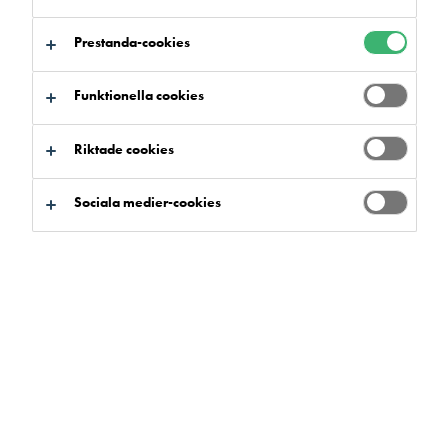
Prestanda-cookies
Funktionella cookies
Sök produkter och system
Riktade cookies
Sociala medier-cookies
Produktfördelar
Välj
0
Sortiment
Välj
0