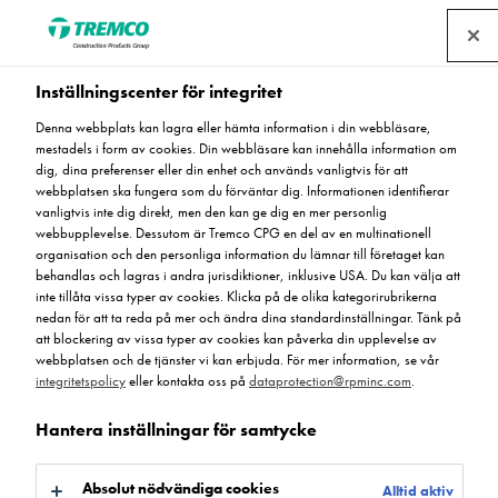
Hitta en återförsäljare
Inställningscenter för integritet
Denna webbplats kan lagra eller hämta information i din webbläsare,
mestadels i form av cookies. Din webbläsare kan innehålla information om
Flowcrete RT (System)
dig, dina preferenser eller din enhet och används vanligtvis för att
webbplatsen ska fungera som du förväntar dig. Informationen identifierar
vanligtvis inte dig direkt, men den kan ge dig en mer personlig
webbupplevelse. Dessutom är Tremco CPG en del av en multinationell
organisation och den personliga information du lämnar till företaget kan
Flowcrete RT (System)
behandlas och lagras i andra jurisdiktioner, inklusive USA. Du kan välja att
inte tillåta vissa typer av cookies. Klicka på de olika kategorirubrikerna
nedan för att ta reda på mer och ändra dina standardinställningar. Tänk på
att blockering av vissa typer av cookies kan påverka din upplevelse av
webbplatsen och de tjänster vi kan erbjuda. För mer information, se vår
integritetspolicy
eller kontakta oss på
dataprotection@rpminc.com
.
Hantera inställningar för samtycke
Om
Kulör
Produktfördelar
Certifikat
Dokument
Gå till:
Absolut nödvändiga cookies
Alltid aktiv