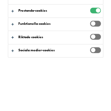
Prestanda-cookies
Funktionella cookies
Sök produkter och system
Riktade cookies
Sociala medier-cookies
Produktfördelar
Välj
0
Sortiment
Välj
0