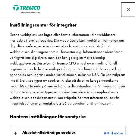
Hitta en återförsäljare
Inställningscenter för integritet
Denna webbplats kan lagra eller hämta information i din webbläsare,
mestadels i form av cookies. Din webbläsare kan innehålla information om
Flowcoat TL
dig, dina preferenser eller din enhet och används vanligtvis för att
webbplatsen ska fungera som du förväntar dig. Informationen identifierar
vanligtvis inte dig direkt, men den kan ge dig en mer personlig
webbupplevelse. Dessutom är Tremco CPG en del av en multinationell
organisation och den personliga information du lämnar till företaget kan
EP142 - Flowcoat TL
behandlas och lagras i andra jurisdiktioner, inklusive USA. Du kan välja att
inte tillåta vissa typer av cookies. Klicka på de olika kategorirubrikerna
nedan för att ta reda på mer och ändra dina standardinställningar. Tänk på
att blockering av vissa typer av cookies kan påverka din upplevelse av
webbplatsen och de tjänster vi kan erbjuda. För mer information, se vår
integritetspolicy
eller kontakta oss på
dataprotection@rpminc.com
.
Hantera inställningar för samtycke
Om
Produktfördelar
Dokument
Gå till:
Absolut nödvändiga cookies
Alltid aktiv