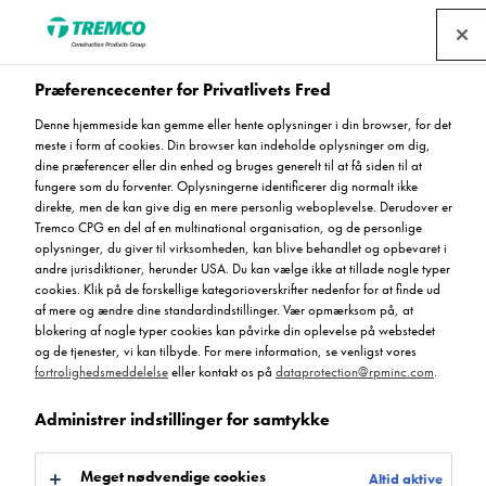
Find en forhandler
Præferencecenter for Privatlivets Fred
Denne hjemmeside kan gemme eller hente oplysninger i din browser, for det
Hygiejniske og
meste i form af cookies. Din browser kan indeholde oplysninger om dig,
dine præferencer eller din enhed og bruges generelt til at få siden til at
kemikalieresistente
fungere som du forventer. Oplysningerne identificerer dig normalt ikke
direkte, men de kan give dig en mere personlig weboplevelse. Derudover er
Tremco CPG en del af en multinational organisation, og de personlige
gulvløsninger til
oplysninger, du giver til virksomheden, kan blive behandlet og opbevaret i
andre jurisdiktioner, herunder USA. Du kan vælge ikke at tillade nogle typer
industrielle miljøer
cookies. Klik på de forskellige kategorioverskrifter nedenfor for at finde ud
af mere og ændre dine standardindstillinger. Vær opmærksom på, at
blokering af nogle typer cookies kan påvirke din oplevelse på webstedet
og de tjenester, vi kan tilbyde. For mere information, se venligst vores
fortrolighedsmeddelelse
eller kontakt os på
dataprotection@rpminc.com
.
Administrer indstillinger for samtykke
Meget nødvendige cookies
Altid aktive