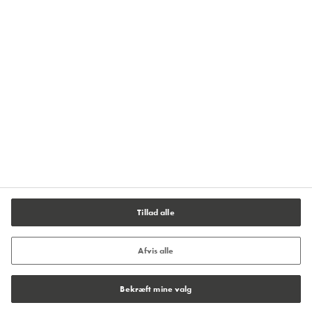
Tilmeld dig vores nyhedsbrev
Fortrolighedsmeddelelse
Impressum
Brugervilkår
Cookiepolitik
Cookie - indstillinger
Tillad alle
Afvis alle
Bekræft mine valg
© Tremco CPG 2026