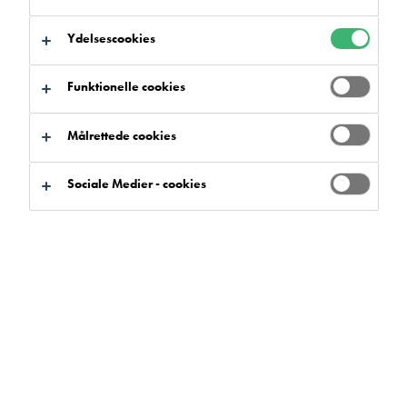
Ydelsescookies
Funktionelle cookies
Målrettede cookies
Sociale Medier - cookies
Fremragende slidstærke fugefrie
belægninger, der er tilpasset
miljøer med høje krav.
Belægningerne kan kombineres med forskellige kvaliteter af