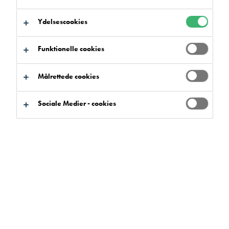
Ydelsescookies
Funktionelle cookies
Søg efter produkter
Målrettede cookies
Sociale Medier - cookies
Produktfordele
Markere
0
Sortiment
Markere
0