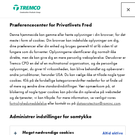
Find en forhandler
Præferencecenter for Privatlivets Fred
Denne hjemmeside kan gemme eller hente oplysninger i din browser, for det
meste i form af cookies. Din browser kan indeholde oplysninger om dig,
Peran WW (System)
dine præferencer eller din enhed og bruges generelt til at få siden til at
fungere som du forventer. Oplysningerne identificerer dig normalt ikke
direkte, men de kan give dig en mere personlig weboplevelse. Derudover er
Tremco CPG en del af en multinational organisation, og de personlige
oplysninger, du giver til virksomheden, kan blive behandlet og opbevaret i
Peran WW (System)
andre jurisdiktioner, herunder USA. Du kan vælge ikke at tillade nogle typer
cookies. Klik på de forskellige kategorioverskrifter nedenfor for at finde ud
af mere og ændre dine standardindstillinger. Vær opmærksom på, at
blokering af nogle typer cookies kan påvirke din oplevelse på webstedet
og de tjenester, vi kan tilbyde. For mere information, se venligst vores
fortrolighedsmeddelelse
eller kontakt os på
dataprotection@rpminc.com
.
Administrer indstillinger for samtykke
Hvis
Produkt fordele
Certifikat
Dokument
Gå til:
Meget nødvendige cookies
Altid aktive