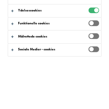
Ydelsescookies
Funktionelle cookies
Søg efter produkter
Målrettede cookies
Sociale Medier - cookies
Produktfordele
Markere
0
Sortiment
Markere
0