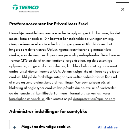
Find en forhandler
Præferencecenter for Privatlivets Fred
Denne hjemmeside kan gemme eller hente oplysninger i din browser, for det
meste i form af cookies. Din browser kan indeholde oplysninger om dig,
Flowfast 405 Cleaner
dine præferencer eller din enhed og bruges generelt til at få siden til at
fungere som du forventer. Oplysningerne identificerer dig normalt ikke
direkte, men de kan give dig en mere personlig weboplevelse. Derudover er
Tremco CPG en del af en multinational organisation, og de personlige
oplysninger, du giver til virksomheden, kan blive behandlet og opbevaret i
MA405 - Flowfast 405 Cleaner
andre jurisdiktioner, herunder USA. Du kan vælge ikke at tillade nogle typer
cookies. Klik på de forskellige kategorioverskrifter nedenfor for at finde ud
af mere og ændre dine standardindstillinger. Vær opmærksom på, at
blokering af nogle typer cookies kan påvirke din oplevelse på webstedet
og de tjenester, vi kan tilbyde. For mere information, se venligst vores
fortrolighedsmeddelelse
eller kontakt os på
dataprotection@rpminc.com
.
Administrer indstillinger for samtykke
Hvis
Produkt fordele
Dokument
Gå til:
Meget nødvendige cookies
Altid aktive