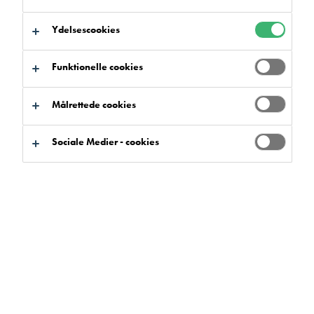
Ydelsescookies
Funktionelle cookies
Søg efter produkter
Målrettede cookies
Sociale Medier - cookies
Produktfordele
Markere
0
Sortiment
Markere
0