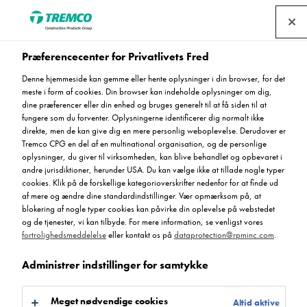
Find en forhandler
Præferencecenter for Privatlivets Fred
Denne hjemmeside kan gemme eller hente oplysninger i din browser, for det
Deckshield Rapide ED3
meste i form af cookies. Din browser kan indeholde oplysninger om dig,
dine præferencer eller din enhed og bruges generelt til at få siden til at
OS-14 (System)
fungere som du forventer. Oplysningerne identificerer dig normalt ikke
direkte, men de kan give dig en mere personlig weboplevelse. Derudover er
Tremco CPG en del af en multinational organisation, og de personlige
oplysninger, du giver til virksomheden, kan blive behandlet og opbevaret i
andre jurisdiktioner, herunder USA. Du kan vælge ikke at tillade nogle typer
Deckshield Rapide ED3 OS-14 (System)
cookies. Klik på de forskellige kategorioverskrifter nedenfor for at finde ud
af mere og ændre dine standardindstillinger. Vær opmærksom på, at
blokering af nogle typer cookies kan påvirke din oplevelse på webstedet
og de tjenester, vi kan tilbyde. For mere information, se venligst vores
fortrolighedsmeddelelse
eller kontakt os på
dataprotection@rpminc.com
.
Administrer indstillinger for samtykke
Hvis
Farve
Produkt fordele
Certifikat
Dokument
Gå til:
Meget nødvendige cookies
Altid aktive