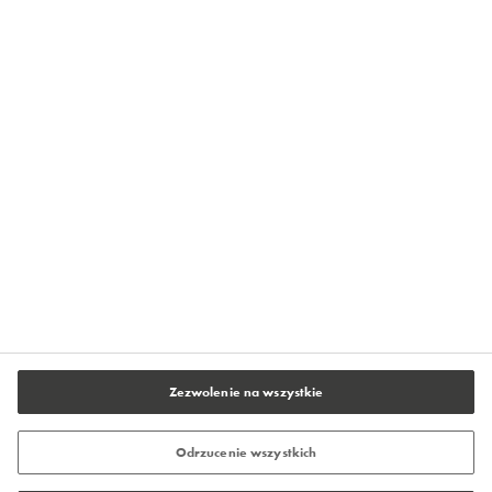
Centrum Prasowe Flowcrete
O firmie Flowcrete
Kontakt
Polityka prywatności
Warunki użytkowania serwisu
Stopka redakcyjna
Ustawienia plików cookie
Zezwolenie na wszystkie
Odrzucenie wszystkich