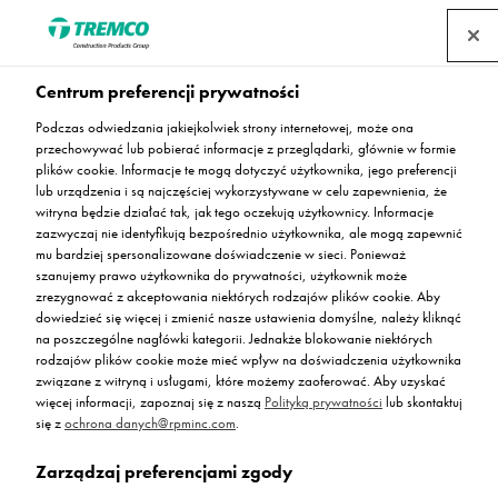
Centrum preferencji prywatności
Podczas odwiedzania jakiejkolwiek strony internetowej, może ona
przechowywać lub pobierać informacje z przeglądarki, głównie w formie
plików cookie. Informacje te mogą dotyczyć użytkownika, jego preferencji
lub urządzenia i są najczęściej wykorzystywane w celu zapewnienia, że
Rustik Natural Stone
witryna będzie działać tak, jak tego oczekują użytkownicy. Informacje
zazwyczaj nie identyfikują bezpośrednio użytkownika, ale mogą zapewnić
mu bardziej spersonalizowane doświadczenie w sieci. Ponieważ
szanujemy prawo użytkownika do prywatności, użytkownik może
zrezygnować z akceptowania niektórych rodzajów plików cookie. Aby
dowiedzieć się więcej i zmienić nasze ustawienia domyślne, należy kliknąć
na poszczególne nagłówki kategorii. Jednakże blokowanie niektórych
rodzajów plików cookie może mieć wpływ na doświadczenia użytkownika
związane z witryną i usługami, które możemy zaoferować. Aby uzyskać
więcej informacji, zapoznaj się z naszą
Polityką prywatności
lub skontaktuj
się z
ochrona danych@rpminc.com
.
Zarządzaj preferencjami zgody
Opis
Przejdź do: