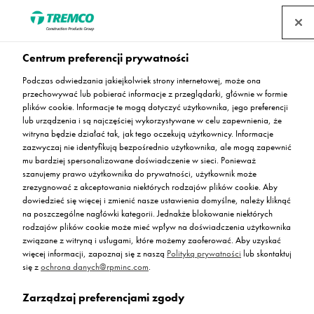
Centrum preferencji prywatności
Posadzki Flowcrete LE
Podczas odwiedzania jakiejkolwiek strony internetowej, może ona
przechowywać lub pobierać informacje z przeglądarki, głównie w formie
plików cookie. Informacje te mogą dotyczyć użytkownika, jego preferencji
lub urządzenia i są najczęściej wykorzystywane w celu zapewnienia, że
witryna będzie działać tak, jak tego oczekują użytkownicy. Informacje
Zadbaj o jakość powietrza we wnętrzach biurowych,
zazwyczaj nie identyfikują bezpośrednio użytkownika, ale mogą zapewnić
mu bardziej spersonalizowane doświadczenie w sieci. Ponieważ
przemysłowych i użyteczności publicznej, dzięki
szanujemy prawo użytkownika do prywatności, użytkownik może
wytrzymałym i estetycznym posadzkom żywicznym.
zrezygnować z akceptowania niektórych rodzajów plików cookie. Aby
dowiedzieć się więcej i zmienić nasze ustawienia domyślne, należy kliknąć
na poszczególne nagłówki kategorii. Jednakże blokowanie niektórych
rodzajów plików cookie może mieć wpływ na doświadczenia użytkownika
związane z witryną i usługami, które możemy zaoferować. Aby uzyskać
więcej informacji, zapoznaj się z naszą
Polityką prywatności
lub skontaktuj
się z
ochrona danych@rpminc.com
.
Zarządzaj preferencjami zgody