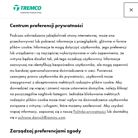
Skontaktuj się z nami
Centrum preferencji prywatności
Podczas odwiedzania jakiejkolwiek strony internetowej, może ona
przechowywać lub pobierać informacje z przeglądarki, głównie w formie
plików cookie. Informacje te mogą dotyczyć użytkownika, jego preferencji
lub urządzenia i są najczęściej wykorzystywane w celu zapewnienia, że
Daj znać naszym ekspertom, czego potrzebujesz, lub
witryna będzie działać tak, jak tego oczekują użytkownicy. Informacje
wypełnij formularz kontaktowy. Zapraszamy również do
zazwyczaj nie identyfikują bezpośrednio użytkownika, ale mogą zapewnić
mu bardziej spersonalizowane doświadczenie w sieci. Ponieważ
naszego biura i showroomu!
szanujemy prawo użytkownika do prywatności, użytkownik może
zrezygnować z akceptowania niektórych rodzajów plików cookie. Aby
dowiedzieć się więcej i zmienić nasze ustawienia domyślne, należy kliknąć
na poszczególne nagłówki kategorii. Jednakże blokowanie niektórych
rodzajów plików cookie może mieć wpływ na doświadczenia użytkownika
związane z witryną i usługami, które możemy zaoferować. Aby uzyskać
więcej informacji, zapoznaj się z naszą
Polityką prywatności
lub skontaktuj
Skontaktuj
Biuro i
się z
ochrona danych@rpminc.com
.
się z nami
showroom
Zarządzaj preferencjami zgody