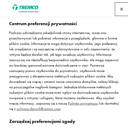
Centrum preferencji prywatności
Podczas odwiedzania jakiejkolwiek strony internetowej, może ona
przechowywać lub pobierać informacje z przeglądarki, głównie w formie
Flowfresh RT Quick
plików cookie. Informacje te mogą dotyczyć użytkownika, jego preferencji
lub urządzenia i są najczęściej wykorzystywane w celu zapewnienia, że
witryna będzie działać tak, jak tego oczekują użytkownicy. Informacje
zazwyczaj nie identyfikują bezpośrednio użytkownika, ale mogą zapewnić
mu bardziej spersonalizowane doświadczenie w sieci. Ponieważ
Szybkowiążąca i antymikrobowa posadzka przemysłowa
szanujemy prawo użytkownika do prywatności, użytkownik może
zrezygnować z akceptowania niektórych rodzajów plików cookie. Aby
dowiedzieć się więcej i zmienić nasze ustawienia domyślne, należy kliknąć
na poszczególne nagłówki kategorii. Jednakże blokowanie niektórych
rodzajów plików cookie może mieć wpływ na doświadczenia użytkownika
związane z witryną i usługami, które możemy zaoferować. Aby uzyskać
więcej informacji, zapoznaj się z naszą
Polityką prywatności
lub skontaktuj
się z
ochrona danych@rpminc.com
.
Zarządzaj preferencjami zgody
Opis
Kolorystyka standardowa
Zalety
Przejdź