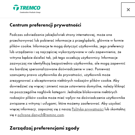
Centrum preferencji prywatności
Podczas odwiedzania jakiejkolwiek strony internetowej, może ona
Deckshield ED HD
przechowywać lub pobierać informacje z przeglądarki, głównie w formie
plików cookie. Informacje te mogą dotyczyć użytkownika, jego preferencji
lub urządzenia i są najczęściej wykorzystywane w celu zapewnienia, że
witryna będzie działać tak, jak tego oczekują użytkownicy. Informacje
zazwyczaj nie identyfikują bezpośrednio użytkownika, ale mogą zapewnić
mu bardziej spersonalizowane doświadczenie w sieci. Ponieważ
Posadzka żywiczna na rampy zewnętrzne parkingów i
szanujemy prawo użytkownika do prywatności, użytkownik może
garaży
zrezygnować z akceptowania niektórych rodzajów plików cookie. Aby
dowiedzieć się więcej i zmienić nasze ustawienia domyślne, należy kliknąć
na poszczególne nagłówki kategorii. Jednakże blokowanie niektórych
rodzajów plików cookie może mieć wpływ na doświadczenia użytkownika
związane z witryną i usługami, które możemy zaoferować. Aby uzyskać
więcej informacji, zapoznaj się z naszą
Polityką prywatności
lub skontaktuj
się z
ochrona danych@rpminc.com
.
Zarządzaj preferencjami zgody
Opis
Kolorystyka standardowa
Zalety
Przejdź