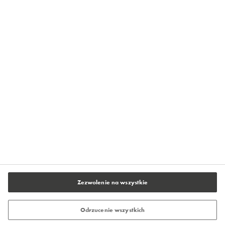
Strefa Wiedzy Flowcrete
Centrum Prasowe Flowcrete
O firmie Flowcrete
Kontakt
Polityka prywatności
Warunki użytkowania serwisu
Stopka redakcyjna
Ustawienia plików cookie
Zezwolenie na wszystkie
Odrzucenie wszystkich