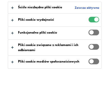
Ściśle niezbędne pliki cookie
Zawsze aktywne
Pliki cookie wydajności
Funkcjonalne pliki cookie
Pliki cookie związane z reklamami i ich
odbiorcami
Pliki cookie mediów społecznościowych
Mondéco to ekskluzywna,
trwała, bezspoinowa posadzka
typu szlifowane terazzo.