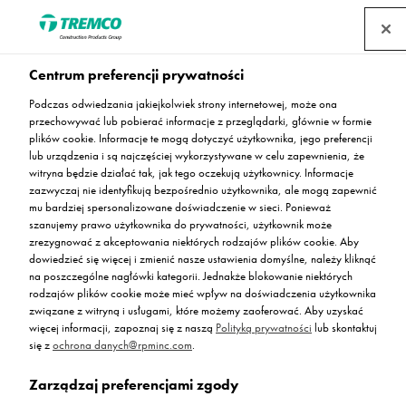
Centrum preferencji prywatności
Podczas odwiedzania jakiejkolwiek strony internetowej, może ona
Terrazo żywiczne
przechowywać lub pobierać informacje z przeglądarki, głównie w formie
plików cookie. Informacje te mogą dotyczyć użytkownika, jego preferencji
lub urządzenia i są najczęściej wykorzystywane w celu zapewnienia, że
witryna będzie działać tak, jak tego oczekują użytkownicy. Informacje
zazwyczaj nie identyfikują bezpośrednio użytkownika, ale mogą zapewnić
Nieograniczone możliwości projektowe, dowolny wzór i
mu bardziej spersonalizowane doświadczenie w sieci. Ponieważ
kolor, wysoka wytrzymałość na ścieranie i efekt
szanujemy prawo użytkownika do prywatności, użytkownik może
wypolerowanej, kamiennej posadzki.
zrezygnować z akceptowania niektórych rodzajów plików cookie. Aby
dowiedzieć się więcej i zmienić nasze ustawienia domyślne, należy kliknąć
na poszczególne nagłówki kategorii. Jednakże blokowanie niektórych
rodzajów plików cookie może mieć wpływ na doświadczenia użytkownika
związane z witryną i usługami, które możemy zaoferować. Aby uzyskać
więcej informacji, zapoznaj się z naszą
Polityką prywatności
lub skontaktuj
się z
ochrona danych@rpminc.com
.
Zarządzaj preferencjami zgody