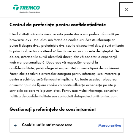
Centrul de preferințe pentru confidențialitate
Când vizitați orice site web, acesta poate stoca sau prelua informații pe
Terazo din rășină
browserul dvs., mai ales sub formă de cookie-uri. Aceste informații ar
putea fi despre dvs., preferințele dvs. sau la dispozitivul dvs. și sunt utilizate
în principal pentru ca site-ul să funcționeze așa cum este de așteptat. De
obicei, informațiile nu vă identifică direct, dar vă pot oferi o experiență
web mai personalizată. Deoarece vă respectăm dreptul la
Posibilități nelimitate de design, orice model și culoare,
confidențialitate, puteți alege să nu permiteți anumite tipuri de cookie-uri.
rezistență ridicată la abraziune și efectul unei pardoseli
Faceți clic pe titlurile diverselor categorii pentru informații suplimentare și
din piatră lustruită.
pentru a schimba setările noastre implicite. Cu toate acestea, blocarea
anumitor tipuri de fișiere cookie vă poate influența experiența pe site și
serviciile pe care vi le putem oferi. Pentru mai multe informații, consultați
Politica de confidențialitate
sau contactați
dataprotection@rpminc.com
.
Gestionați preferințele de consimțământ
Cookie-urile strict necesare
Mereu active