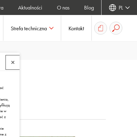
ra
Aktualności
O nas
Blog
PL
Strefa techniczna
Kontakt
rać
ienia,
yfikują
ie w
ać z
nie
ne z