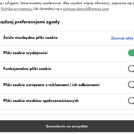
ną i usługami, które możemy zaoferować. Aby uzyskać więcej informacji, zapoznaj się z
ą
Polityką prywatności
lub skontaktuj się z
ochrona danych@rpminc.com
.
ządzaj preferencjami zgody
Ściśle niezbędne pliki cookie
Zawsze akt
Pliki cookie wydajności
Funkcjonalne pliki cookie
Pliki cookie związane z reklamami i ich odbiorcami
Pliki cookie mediów społecznościowych
Zezwolenie na wszystkie