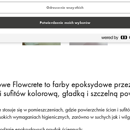
Odrzucenie wszystkich
Potwierdzenie moich wyborów
itowe Flowcrete to farby epoksydowe prz
i sufitów kolorową, gładką i szczelną po
e stosuje się w pomieszczeniach, gdzie powierzchnie ścian i sufi
sokich wymaganiach higienicznych, zarówno w suchych jak i wil
 rodzaje epoksydowych powłok ściennych: