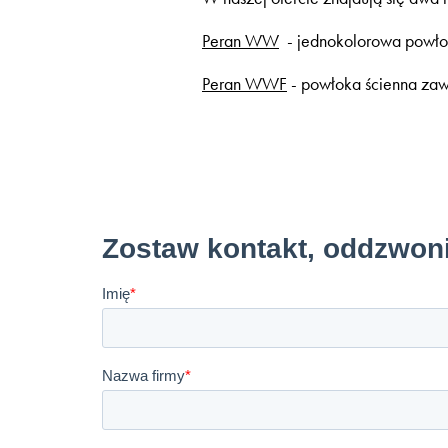
Peran WW
- jednokolorowa powłok
Peran WWF
- powłoka ścienna zawi