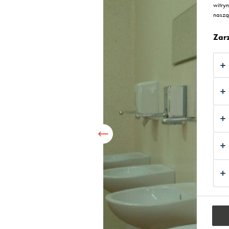
witry
nasz
Zar