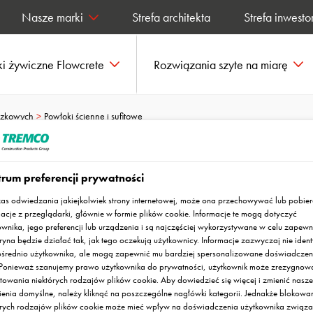
Nasze marki
Strefa architekta
Strefa inwesto
i żywiczne Flowcrete
Rozwiązania szyte na miarę
dzkowych
Powłoki ścienne i sufitowe
rum preferencji prywatności
itowe
as odwiedzania jakiejkolwiek strony internetowej, może ona przechowywać lub pobie
macje z przeglądarki, głównie w formie plików cookie. Informacje te mogą dotyczyć
ownika, jego preferencji lub urządzenia i są najczęściej wykorzystywane w celu zapewn
ryna będzie działać tak, jak tego oczekują użytkownicy. Informacje zazwyczaj nie ident
średnio użytkownika, ale mogą zapewnić mu bardziej spersonalizowane doświadczen
. Ponieważ szanujemy prawo użytkownika do prywatności, użytkownik może zrezygnow
towania niektórych rodzajów plików cookie. Aby dowiedzieć się więcej i zmienić nasze
ienia domyślne, należy kliknąć na poszczególne nagłówki kategorii. Jednakże blokowa
órych rodzajów plików cookie może mieć wpływ na doświadczenia użytkownika związa