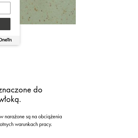
eznaczone do
włoką.
tów narażone są na obciążenia
gotnych warunkach pracy.