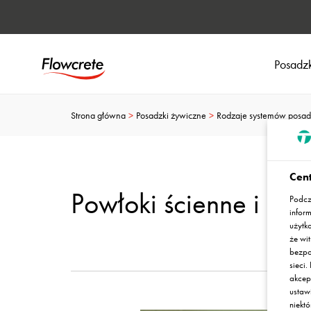
Posadzk
Strona główna
Posadzki żywiczne
Rodzaje systemów posa
Cent
Powłoki ścienne i suf
Podcz
infor
użytk
że wit
bezpo
sieci
akcep
ustaw
niekt