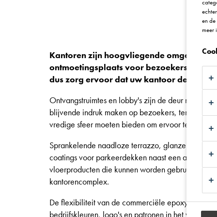
catego
echte
en de
meer 
Coo
Kantoren zijn hoogvliegende omgevingen 
ontmoetingsplaats voor bezoekers en klan
dus zorg ervoor dat uw kantoor de juiste 
Ontvangstruimtes en lobby's zijn de deur naar uw k
blijvende indruk maken op bezoekers, terwijl kantor
vredige sfeer moeten bieden om ervoor te zorgen d
Sprankelende naadloze terrazzo, glanzende afwerk
coatings voor parkeerdekken naast een aantal dek
vloerproducten die kunnen worden gebruikt om lev
kantorencomplex.
De flexibiliteit van de commerciële epoxyharssy
bedrijfskleuren, logo's en patronen in het vloero