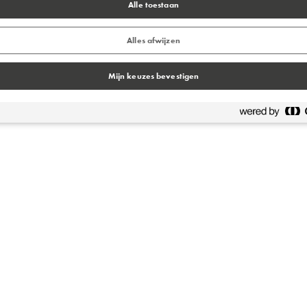
Alle toestaan
llectie van de fabrikant van harsvloeren omvat een breed scala
 werkomgeving aanvullen en tegelijkertijd maximale
Alles afwijzen
Mijn keuzes bevestigen