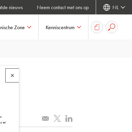
tste nieuws
Neem contact met ons op
NL
hnische Zone
Kenniscentrum
uw
u er