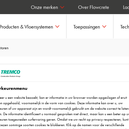
Onze merken
Over Flowcrete
Laa
Producten & Vloersystemen
Toepassingen
Tec
toren
rkeurenmenu
er u een website bezoekt, kan er informatie in uw browser worden opgeslagen of eruit
n opgehaald, voornamelijk in de vorm van cookies. Deze informatie kan over u, uw
uren of uw apparaat zijn en wordt voornamelijk gebruikt om de website correct te laten
. De informatie identificeert u normaal gesproken niet direct, maar kan u een beter op 
euren toegesneden surfervaring geven. Omdat we uw recht op privacy respecteren, kunt 
iezen sommige soorten cookies te blokkeren. Klik op de namen voor de verschillende