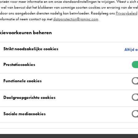
rieën voor meer informatie en om onze standaardinstellingen te wijzigen. Weest u zich 
r wel van bewust dat het blokkeren van sommige soorten cookies uw ervaring van de we
 door ons aangeboden diensten nadelig kan beïnvloeden. Raadpleeg ons
Privacybeleid
informatie of neem contact op met
dataprotection@rpminc.com
.
kievoorkeuren beheren
- het centrum van commerciële operaties, een
ten en een thuis voor werknemers tijdens werkuren -
Strikt noodzakelijke cookies
Altijd a
geluiden onder de voeten maakt!
antoor en moeten zo zijn ingericht dat ze een gastvrije en
Prestatiecookies
en het centrum zijn van alle bedrijfsactiviteiten en een rustige en
at werknemers zich gemotiveerd en vrij van stress voelen.
Functionele cookies
ingen, gladde, matte epoxy's, eigentijdse stenen tapijten en
Doelgroepgerichte cookies
vloersystemen onder de vloer zijn slechts een handvol van de
endige maar professionele vloeren te creëren in een
Sociale mediacookies
stemen van Flowcrete maakt het mogelijk om op maat gemaakte
ntwerp te verwerken om een interessant kenmerk te creëren voor