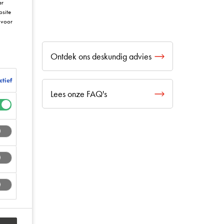
er
bsite
voor
Ontdek ons deskundig advies
ctief
Lees onze FAQ's