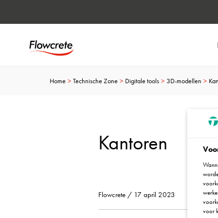
Home
Technische Zone
Digitale tools
3D-modellen
Kan
Kantoren
Voo
Wanne
worde
voorke
werken
Flowcrete / 17 april 2023
voork
voor k