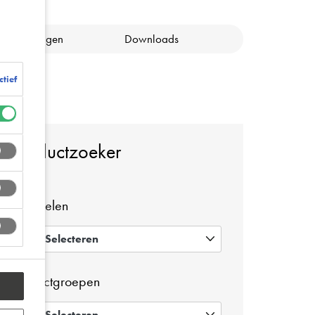
ertificeringen
Downloads
ctief
Productzoeker
Voordelen
Selecteren
0
Productgroepen
Selecteren