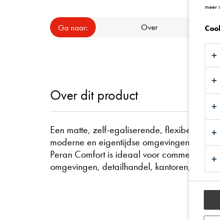
meer 
Over
Besch
Ga naar:
Coo
Over dit product
Een matte, zelf-egaliserende, flexibele poly
moderne en eigentijdse omgevingen.
Peran Comfort is ideaal voor commerciële om
omgevingen, detailhandel, kantoren, zieken