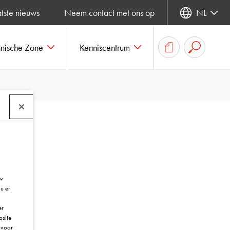
tste nieuws
Neem contact met ons op
NL
hnische Zone
Kenniscentrum
uw
u er
er
bsite
voor