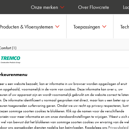
Onze merken
Over Flowcrete
Laa
Producten & Vloersystemen
Toepassingen
Tec
Comfort (1)
rkeurenmenu
er u een website bezoekt, kan er informatie in uw browser worden opgeslagen of eruit
n opgehaald, voornamelijk in de vorm van cookies. Deze informatie kan over u, uw
uren of uw apparaat zijn en wordt voornamelijk gebruikt om de website correct te laten
. De informatie identificeert u normaal gesproken niet direct, maar kan u een beter op 
euren toegesneden surfervaring geven. Omdat we uw recht op privacy respecteren, kunt 
iezen sommige soorten cookies te blokkeren. Klik op de namen voor de verschillende
rieën voor meer informatie en om onze standaardinstellingen te wijzigen. Weest u zich 
r wel van bewust dat het blokkeren van sommige soorten cookies uw ervaring van de we
 door ons aangeboden diensten nadelig kan beïnvloeden. Raadpleeg ons
Privacybeleid