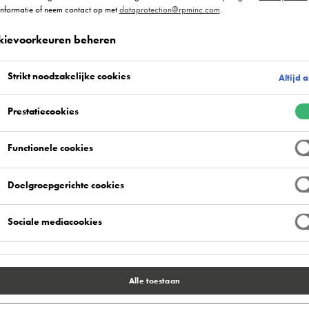
informatie of neem contact op met
dataprotection@rpminc.com
.
ikbare kleuren
Voordelen van het product
C
kievoorkeuren beheren
Strikt noodzakelijke cookies
Altijd a
Prestatiecookies
Functionele cookies
urethaan coating. Ideaal voor minimalistische,
Doelgroepgerichte cookies
gevingen met intensief verkeer, zoals recreatie
Sociale mediacookies
huizen en scholen.
Alle toestaan