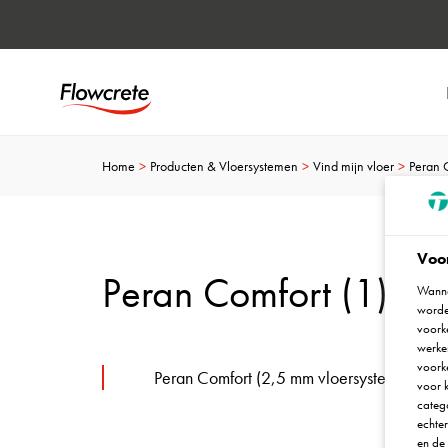
Home
Producten & Vloersystemen
Vind mijn vloer
Peran 
Voo
Peran Comfort (1)
Wanne
worde
voorke
werken
voork
Peran Comfort (2,5 mm vloersysteem)
voor k
catego
echte
en de