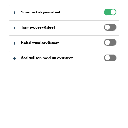
kohtaan:
Tuotteen edut
Sertifioinnit
Lataukset
Suorituskykyevästeet
Toimivuusevästeet
Kohdistamisevästeet
Tuotehaku
Sosiaalisen median evästeet
Tyhjennä suodattimet
Etsi