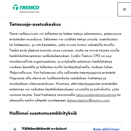
Tietosuoja-asetuskeskus
Tämä verkkosivusto voi tallentaa tai hakea tietoja selaimestasi, pääasiassa
Peran Comfort
evästeiden muodossa. Selaimesi voi sisältää tietoja sinusta, asetuksistasi
tai laitteestasi, ja sitä käytetään, jotta sivusto toimisi odotetulla tavalla.
(Järjestelmä)
Tiedot eivät yleensä tunnista sinua suoraan, mutta ne voivat tarjota sinulle
henkilökohtaisemman verkkokokemuksen. Lisäksi Tremco CPG on osa
monikansallista organisaatiota, ja yritykselle antamiasi henkilötietoja
voidaan käsitellä ja tallentaa muilla lainkäyttöalueilla, mukaan lukien
Yhdysvalloissa. Voit halutessasi olla sallimatta tietyntyyppisiä evästeitä.
Peran Comfort
Napsauta alla olevia eri luokkaotsikoita saadaksesi lisätietoja ja
muuttaaksesi oletusasetuksiasi. Huomaa, että tietyntyyppisten evästeiden
estäminen voi vaikuttaa käyttökokemukseesi sivustolla ja palveluihin, joita
voimme tarjota. Saat lisätietoja tutustumalla
tietosuojakäytännössämme
tai
ottamalla meihin yhteyttä osoitteeseen
dataprotection@rpminc.com
.
Hallinnoi suostumusmäärityksiä
Lisätietoa
Saatavilla olevat värit
Siirry
Välttämättömät evästeet
Aina aktiivinen