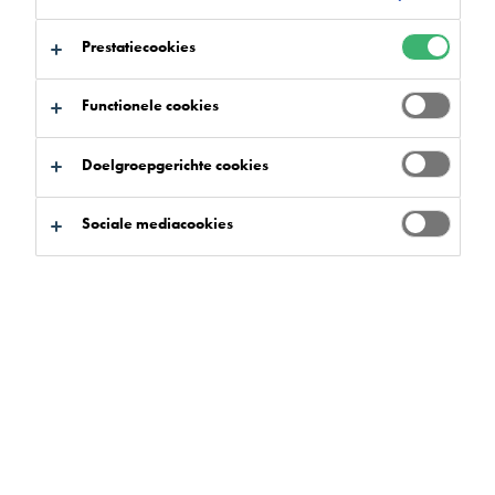
Prestatiecookies
Functionele cookies
Productzoeker
Doelgroepgerichte cookies
Sociale mediacookies
Voordelen
Selecteren
0
Productgroepen
Selecteren
0
Toepassingsgebieden