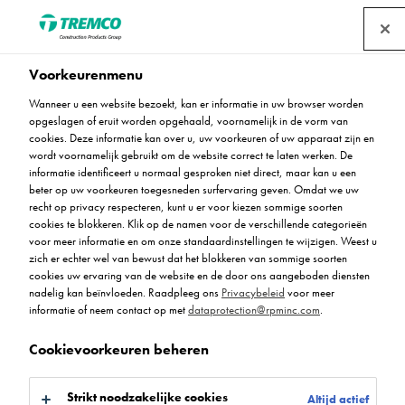
Voorkeurenmenu
Wanneer u een website bezoekt, kan er informatie in uw browser worden
opgeslagen of eruit worden opgehaald, voornamelijk in de vorm van
Peran ESD SL
cookies. Deze informatie kan over u, uw voorkeuren of uw apparaat zijn en
wordt voornamelijk gebruikt om de website correct te laten werken. De
informatie identificeert u normaal gesproken niet direct, maar kan u een
beter op uw voorkeuren toegesneden surfervaring geven. Omdat we uw
recht op privacy respecteren, kunt u er voor kiezen sommige soorten
EP300 - Peran ESD SL
cookies te blokkeren. Klik op de namen voor de verschillende categorieën
voor meer informatie en om onze standaardinstellingen te wijzigen. Weest u
zich er echter wel van bewust dat het blokkeren van sommige soorten
cookies uw ervaring van de website en de door ons aangeboden diensten
nadelig kan beïnvloeden. Raadpleeg ons
Privacybeleid
voor meer
informatie of neem contact op met
dataprotection@rpminc.com
.
Cookievoorkeuren beheren
Over
Voordelen van het product
Downloads
Ga naar:
Strikt noodzakelijke cookies
Altijd actief