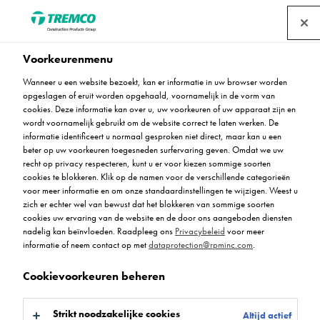
Voorkeurenmenu
Wanneer u een website bezoekt, kan er informatie in uw browser worden
Algemene FAQ's
opgeslagen of eruit worden opgehaald, voornamelijk in de vorm van
cookies. Deze informatie kan over u, uw voorkeuren of uw apparaat zijn en
wordt voornamelijk gebruikt om de website correct te laten werken. De
informatie identificeert u normaal gesproken niet direct, maar kan u een
beter op uw voorkeuren toegesneden surfervaring geven. Omdat we uw
Hier kunt u een reeks algemene veelgestelde vragen
recht op privacy respecteren, kunt u er voor kiezen sommige soorten
bekijken met betrekking tot het assortiment
cookies te blokkeren. Klik op de namen voor de verschillende categorieën
harsvloeroplossingen van Flowcrete. Lees meer.
voor meer informatie en om onze standaardinstellingen te wijzigen. Weest u
zich er echter wel van bewust dat het blokkeren van sommige soorten
cookies uw ervaring van de website en de door ons aangeboden diensten
nadelig kan beïnvloeden. Raadpleeg ons
Privacybeleid
voor meer
informatie of neem contact op met
dataprotection@rpminc.com
.
Cookievoorkeuren beheren
Strikt noodzakelijke cookies
Altijd actief