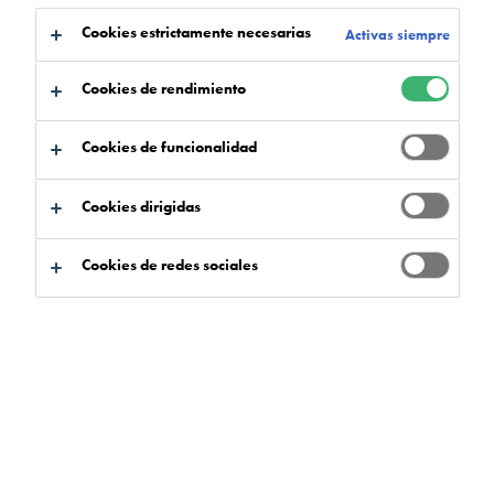
Cookies estrictamente necesarias
Activas siempre
Cookies de rendimiento
Cookies de funcionalidad
Cookies dirigidas
Cookies de redes sociales
Las oficinas corporativas son entornos de gran
visibilidad: el centro de las operaciones
comerciales, un lugar de encuentro para visitantes
y clientes, así como un hogar para los empleados
durante las horas de trabajo.
Las áreas de recepción y los vestíbulos son la puerta de