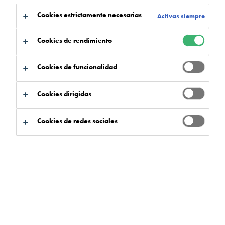
Cookies estrictamente necesarias
Activas siempre
Cookies de rendimiento
Cookies de funcionalidad
Cookies dirigidas
Cookies de redes sociales
Pavimentos epoxi y líquidos
Flowcrete España ofrece una variedad de
revestimientos y pavimentos para entornos
comerciales comerciales sin juntas, para crear una
superficie colorida, vibrante y decorativa que
creará un tema de conversación en una amplia