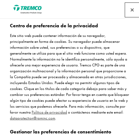
Centro de preferencia de la privacidad
Acabados epoxi
Este sitio web puede contener información de su navegador,
decorativos para áreas
principalmente en forma de cookies. Su navegador puede almacenar
información sobre usted, sus preferencias o su dispositivo, que
generalmente se utiliza para que el sitio web funcione como usted espera.
comerciales
Normalmente la información no le identifica personalmente, sólo ayuda a
ofrecerle una mejor experiencia de usuario. Tremco CPG es parte de una
organización multinacional y la información personal que proporcione a
la Compañía puede ser procesada y almacenada en otras jurisdicciones,
incluyendo Estados Unidos. Puede elegir no permitir algunos tipos de
Los siguientes sistemas están disponibles en la gama de
cookies. Clique en los títulos de cada categoría debajo para saber más y
acabados epoxi decorativos de Flowcrete Iberia.
cambiar sus preferencias estándar. Por favor tenga en cuenta que bloquear
algún tipo de cookies puede afectar su experiencia de usuario en la web y
los servicios que podemos ofrecerle. Para más información, consulte por
favor nuestra
Política de privacidad
o contáctenos mediante este email:
dataprotection@rpminc.com
.
Gestionar las preferencias de consentimiento