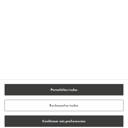
Política de Privacidad
Términos de uso
Aviso legal
Condiciones generales de venta
Política de cookies
Configuración de cookies
Permitirlas todas
Rechazarlas todas
Confirmar mis preferencias