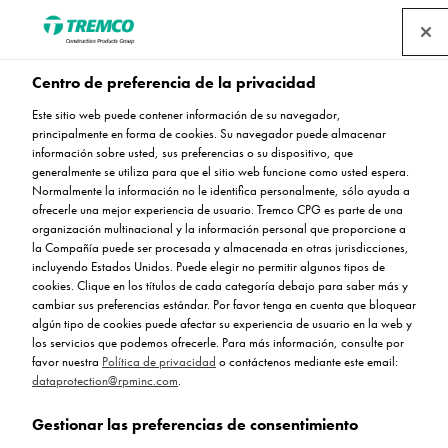
Centro de preferencia de la privacidad
Renovación pavimento en
Este sitio web puede contener información de su navegador,
principalmente en forma de cookies. Su navegador puede almacenar
las instalaciones de
información sobre usted, sus preferencias o su dispositivo, que
generalmente se utiliza para que el sitio web funcione como usted espera.
Normalmente la información no le identifica personalmente, sólo ayuda a
ROYPAS (Madrid)
ofrecerle una mejor experiencia de usuario. Tremco CPG es parte de una
organización multinacional y la información personal que proporcione a
la Compañía puede ser procesada y almacenada en otras jurisdicciones,
incluyendo Estados Unidos. Puede elegir no permitir algunos tipos de
cookies. Clique en los títulos de cada categoría debajo para saber más y
cambiar sus preferencias estándar. Por favor tenga en cuenta que bloquear
Tremco CPG Iberia / 02 mayo 2024
algún tipo de cookies puede afectar su experiencia de usuario en la web y
los servicios que podemos ofrecerle. Para más información, consulte por
favor nuestra
Política de privacidad
o contáctenos mediante este email:
dataprotection@rpminc.com
.
Gestionar las preferencias de consentimiento