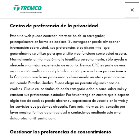
Centro de preferencia de la privacidad
Este sitio web puede contener información de su navegador,
principalmente en forma de cookies. Su navegador puede almacenar
información sobre usted, sus preferencias o su dispositivo, que
generalmente se utiliza para que el sitio web funcione como usted espera.
Monile (10 mm)
Normalmente la información no le identifica personalmente, sólo ayuda a
ofrecerle una mejor experiencia de usuario. Tremco CPG es parte de una
organización multinacional y la información personal que proporcione a
la Compañía puede ser procesada y almacenada en otras jurisdicciones,
incluyendo Estados Unidos. Puede elegir no permitir algunos tipos de
cookies. Clique en los títulos de cada categoría debajo para saber más y
cambiar sus preferencias estándar. Por favor tenga en cuenta que bloquear
algún tipo de cookies puede afectar su experiencia de usuario en la web y
los servicios que podemos ofrecerle. Para más información, consulte por
favor nuestra
Política de privacidad
o contáctenos mediante este email:
dataprotection@rpminc.com
.
Gestionar las preferencias de consentimiento
Acerca de
Beneficios del producto
Saltar