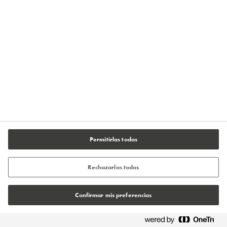
Términos de uso
Aviso legal
Condiciones generales de venta
Política de cookies
Configuración de cookies
Permitirlas todas
Rechazarlas todas
Confirmar mis preferencias
© Tremco CPG 2026