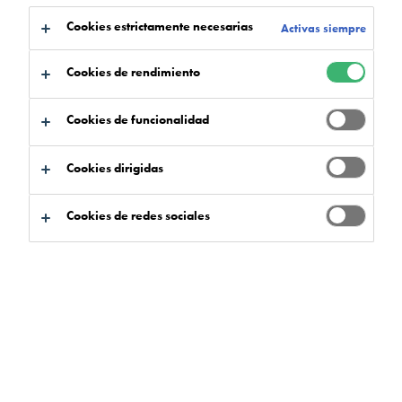
a:
Certificaciones
Descargas
Cookies estrictamente necesarias
Activas siempre
Cookies de rendimiento
Cookies de funcionalidad
Buscador de productos
Cookies dirigidas
Cookies de redes sociales
Beneficios del producto
Escoger
0
Gama de sistemas
Escoger
0