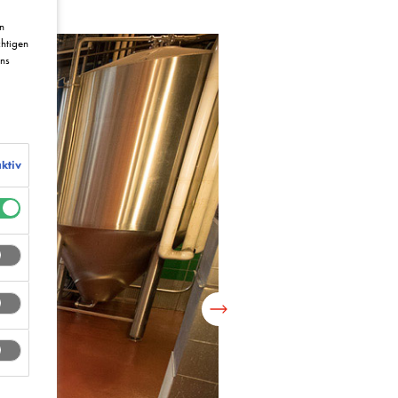
n
htigen
uns
ktiv