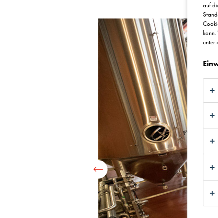
auf di
Standa
Cooki
kann. 
unter
Einw