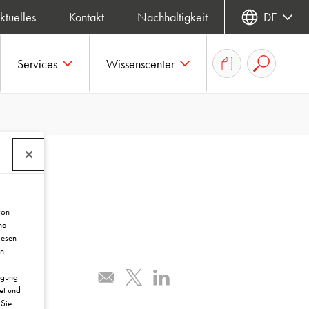
ktuelles
Kontakt
Nachhaltigkeit
DE
Services
Wissenscenter
von
nd
iesen
in
ügung
et und
 Sie