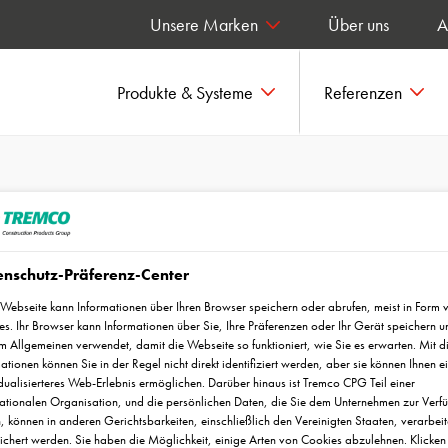
Unsere Marken
Über uns
A
Produkte & Systeme
Referenzen
nschutz-Präferenz-Center
hen auf Flowfresh SR
Webseite kann Informationen über Ihren Browser speichern oder abrufen, meist in Form 
s. Ihr Browser kann Informationen über Sie, Ihre Präferenzen oder Ihr Gerät speichern u
m Allgemeinen verwendet, damit die Webseite so funktioniert, wie Sie es erwarten. Mit d
ationen können Sie in der Regel nicht direkt identifiziert werden, aber sie können Ihnen e
dualisierteres Web-Erlebnis ermöglichen. Darüber hinaus ist Tremco CPG Teil einer
nationalen Organisation, und die persönlichen Daten, die Sie dem Unternehmen zur Verf
n, können in anderen Gerichtsbarkeiten, einschließlich den Vereinigten Staaten, verarbeit
chert werden. Sie haben die Möglichkeit, einige Arten von Cookies abzulehnen. Klicken