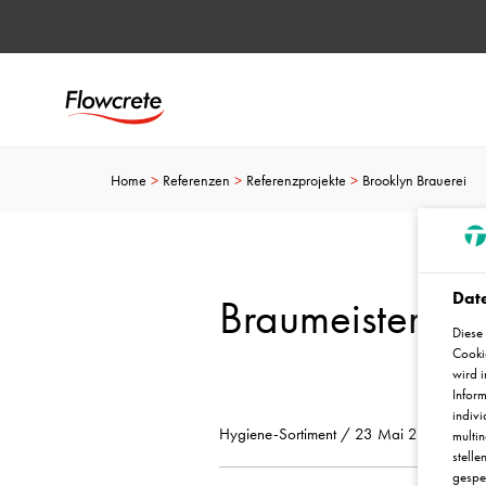
Home
Referenzen
Referenzprojekte
Brooklyn Brauerei
Date
Braumeister ste
Diese 
Cookie
wird i
Inform
indivi
Hygiene-Sortiment / 23 Mai 2023
multi
stelle
gespei