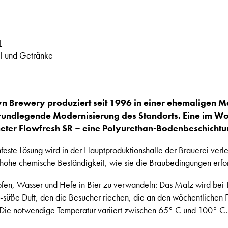
t
l und Getränke
n Brewery produziert seit 1996 in einer ehemaligen M
grundlegende Modernisierung des Standorts. Eine im Wo
ter Flowfresh SR – eine Polyurethan-Bodenbeschichtu
feste Lösung wird in der Hauptproduktionshalle der Brauerei verl
r hohe chemische Beständigkeit, wie sie die Braubedingungen erfo
pfen, Wasser und Hefe in Bier zu verwandeln: Das Malz wird bei
ig-süße Duft, den die Besucher riechen, die an den wöchentlichen
 Die notwendige Temperatur variiert zwischen 65° C und 100° C.