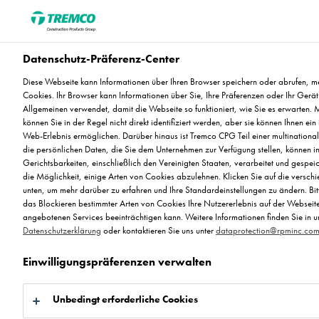
Datenschutz-Präferenz-Center
Schützen Sie Ihre
Diese Webseite kann Informationen über Ihren Browser speichern oder abrufen, me
Cookies. Ihr Browser kann Informationen über Sie, Ihre Präferenzen oder Ihr Gerä
Einrichtungen,
Allgemeinen verwendet, damit die Webseite so funktioniert, wie Sie es erwarten. 
können Sie in der Regel nicht direkt identifiziert werden, aber sie können Ihnen ein 
elektronische Geräte und
Web-Erlebnis ermöglichen. Darüber hinaus ist Tremco CPG Teil einer multinationa
die persönlichen Daten, die Sie dem Unternehmen zur Verfügung stellen, können i
Gerichtsbarkeiten, einschließlich den Vereinigten Staaten, verarbeitet und gespei
Ihre Mitarbeiter vor ESD-
die Möglichkeit, einige Arten von Cookies abzulehnen. Klicken Sie auf die versch
unten, um mehr darüber zu erfahren und Ihre Standardeinstellungen zu ändern. Bit
Effekten
das Blockieren bestimmter Arten von Cookies Ihre Nutzererlebnis auf der Webseit
angebotenen Services beeinträchtigen kann. Weitere Informationen finden Sie in u
Datenschutzerklärung
oder kontaktieren Sie uns unter
dataprotection@rpminc.co
Einwilligungspräferenzen verwalten
Unbedingt erforderliche Cookies