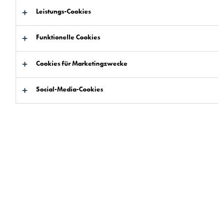
Leistungs-Cookies
Funktionelle Cookies
Cookies für Marketingzwecke
Social-Media-Cookies
Kunstharz-Bodenbeschichtungen haben latent
elektrisch leitende Eigenschaften. Viele spezielle
Anwendungen erfordern jedoch eine zuverlässige
Ableitung der elektrischen Ladung.
Antistatische Bodenbeschichtungen werden in Bereichen
eingesetzt, in denen elektrostatische