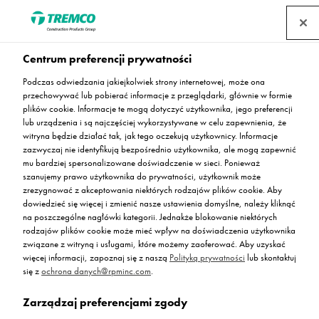
Centrum preferencji prywatności
Podczas odwiedzania jakiejkolwiek strony internetowej, może ona
przechowywać lub pobierać informacje z przeglądarki, głównie w formie
plików cookie. Informacje te mogą dotyczyć użytkownika, jego preferencji
lub urządzenia i są najczęściej wykorzystywane w celu zapewnienia, że
Zrównoważony rozwój
witryna będzie działać tak, jak tego oczekują użytkownicy. Informacje
zazwyczaj nie identyfikują bezpośrednio użytkownika, ale mogą zapewnić
mu bardziej spersonalizowane doświadczenie w sieci. Ponieważ
szanujemy prawo użytkownika do prywatności, użytkownik może
zrezygnować z akceptowania niektórych rodzajów plików cookie. Aby
dowiedzieć się więcej i zmienić nasze ustawienia domyślne, należy kliknąć
na poszczególne nagłówki kategorii. Jednakże blokowanie niektórych
rodzajów plików cookie może mieć wpływ na doświadczenia użytkownika
związane z witryną i usługami, które możemy zaoferować. Aby uzyskać
więcej informacji, zapoznaj się z naszą
Polityką prywatności
lub skontaktuj
się z
ochrona danych@rpminc.com
.
Zarządzaj preferencjami zgody