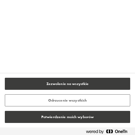
O firmie Flowcrete
Kontakt
Polityka prywatności
Warunki użytkowania serwisu
Stopka redakcyjna
Ustawienia plików cookie
Zezwolenie na wszystkie
Odrzucenie wszystkich
Potwierdzenie moich wyborów
© Tremco CPG 2026