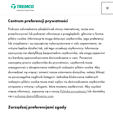
Ze świata Flowcrete -
Centrum preferencji prywatności
Podczas odwiedzania jakiejkolwiek strony internetowej, może ona
Posadzki żywiczne w
przechowywać lub pobierać informacje z przeglądarki, głównie w formie
plików cookie. Informacje te mogą dotyczyć użytkownika, jego preferencji
kompleksie rozrywkowym
lub urządzenia i są najczęściej wykorzystywane w celu zapewnienia, że
witryna będzie działać tak, jak tego oczekują użytkownicy. Informacje
zazwyczaj nie identyfikują bezpośrednio użytkownika, ale mogą zapewnić
Resorts World Genting w
mu bardziej spersonalizowane doświadczenie w sieci. Ponieważ
szanujemy prawo użytkownika do prywatności, użytkownik może
Malezji
zrezygnować z akceptowania niektórych rodzajów plików cookie. Aby
dowiedzieć się więcej i zmienić nasze ustawienia domyślne, należy kliknąć
na poszczególne nagłówki kategorii. Jednakże blokowanie niektórych
rodzajów plików cookie może mieć wpływ na doświadczenia użytkownika
związane z witryną i usługami, które możemy zaoferować. Aby uzyskać
więcej informacji, zapoznaj się z naszą
Polityką prywatności
lub skontaktuj
Agnieszka Bąk / 02 sierpnia 2018
się z
ochrona danych@rpminc.com
.
Zarządzaj preferencjami zgody