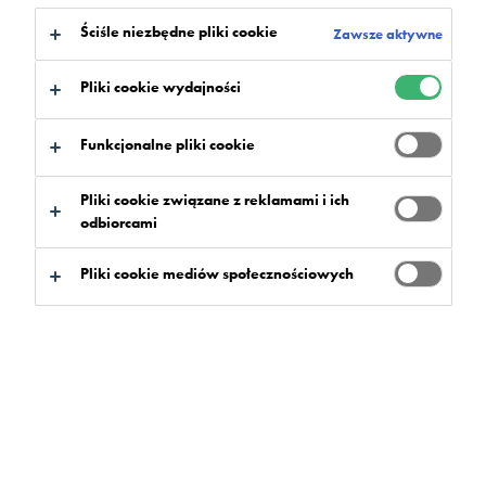
Ściśle niezbędne pliki cookie
Zawsze aktywne
Pliki cookie wydajności
Funkcjonalne pliki cookie
Pliki cookie związane z reklamami i ich
odbiorcami
Pliki cookie mediów społecznościowych
Z
Indonezji
robimy skok przez równik
i przenosimy się na zbocza góry Ulu
Kali w Malezji, gdzie na początku lat
60. powstał luksusowy kurort z