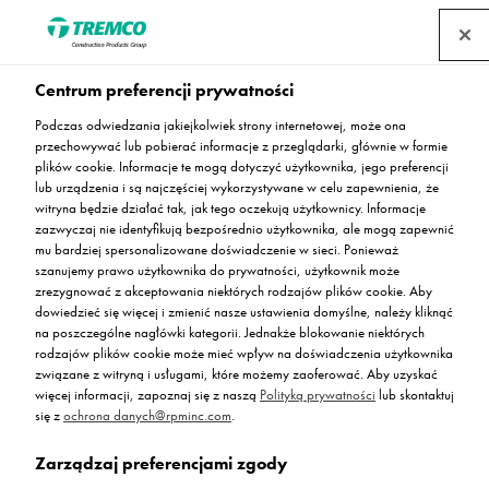
Centrum preferencji prywatności
Podczas odwiedzania jakiejkolwiek strony internetowej, może ona
przechowywać lub pobierać informacje z przeglądarki, głównie w formie
Avenida w Poznaniu
plików cookie. Informacje te mogą dotyczyć użytkownika, jego preferencji
lub urządzenia i są najczęściej wykorzystywane w celu zapewnienia, że
witryna będzie działać tak, jak tego oczekują użytkownicy. Informacje
zazwyczaj nie identyfikują bezpośrednio użytkownika, ale mogą zapewnić
mu bardziej spersonalizowane doświadczenie w sieci. Ponieważ
szanujemy prawo użytkownika do prywatności, użytkownik może
zrezygnować z akceptowania niektórych rodzajów plików cookie. Aby
Piotr Kowalczyk / 25 listopada 2014
dowiedzieć się więcej i zmienić nasze ustawienia domyślne, należy kliknąć
na poszczególne nagłówki kategorii. Jednakże blokowanie niektórych
rodzajów plików cookie może mieć wpływ na doświadczenia użytkownika
związane z witryną i usługami, które możemy zaoferować. Aby uzyskać
więcej informacji, zapoznaj się z naszą
Polityką prywatności
lub skontaktuj
się z
ochrona danych@rpminc.com
.
Zarządzaj preferencjami zgody