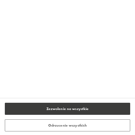
Strefa Wiedzy Flowcrete
Centrum Prasowe Flowcrete
O firmie Flowcrete
Kontakt
Polityka prywatności
Warunki użytkowania serwisu
Stopka redakcyjna
Ustawienia plików cookie
Zezwolenie na wszystkie
Odrzucenie wszystkich