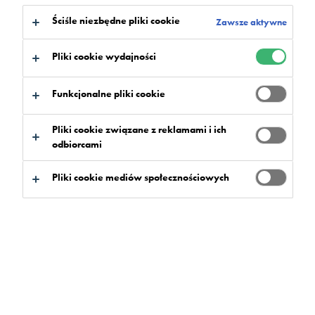
Ściśle niezbędne pliki cookie
Zawsze aktywne
Pliki cookie wydajności
Funkcjonalne pliki cookie
Pliki cookie związane z reklamami i ich
odbiorcami
Pliki cookie mediów społecznościowych
Otwarte w październiku Zintegrowane Centrum
Komunikacyjne w Poznaniu jest wielofunkcyjnym
obiektem, który łączy nowy Dworzec PKP, PKS,
obiekty biurowe, parkingi, hotel i galerię