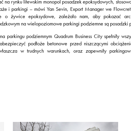
ać na rynku litewskim monopol posadzek epoksydowych, stosow
aże i parkingi – mówi Yan Sevin, Export Manager we Flowcre
rte o żywice epoksydowe, zależało nam, aby pokazać arc
adzkowym na wielopoziomowe parkingi podziemne są posadzki 
na parkingu podziemnym Quadrum Business City spełniły wszy
zabezpieczyć podłoże betonowe przed niszczącymi obciążeni
łaszcza w trudnych warunkach, oraz zapewniły parkingow