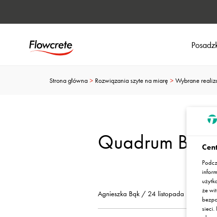
Posadzk
Strona główna
Rozwiązania szyte na miarę
Wybrane realiz
Quadrum Busine
Cent
Podcz
infor
użytk
że wit
Agnieszka Bąk / 24 listopada 2016
bezpo
sieci