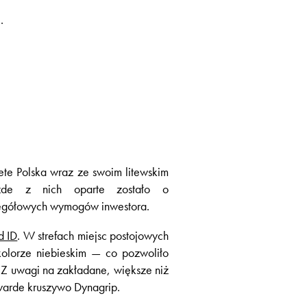
.
ete Polska wraz ze swoim litewskim
żde z nich oparte zostało o
egółowych wymogów inwestora.
d ID
. W strefach miejsc postojowych
olorze niebieskim — co pozwoliło
Z uwagi na zakładane, większe niż
warde kruszywo Dynagrip.