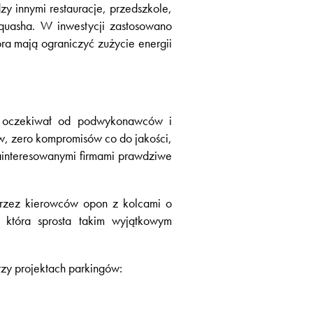
y innymi restauracje, przedszkole,
squasha. W inwestycji zastosowano
ra mają ograniczyć zużycie energii
, oczekiwał od podwykonawców i
w, zero kompromisów co do jakości,
ainteresowanymi firmami prawdziwe
przez kierowców opon z kolcami o
 która sprosta takim wyjątkowym
zy projektach parkingów: