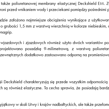
także poliuretanowej membrany elastycznej Deckshield EM. Z
roni przed wnikaniem wody i przeciekami pomiędzy pośrednimi 
dzie założono najmniejsze obciążenia wynikające z użytkowa
 grubości 1,5 mm z warstwą wierzchnią w kolorze niebieskim, 
nagrip.
wjazdowych i zjazdowych również użyto dwóch wariantów po
projektowano posadzkę 9-milimetrową, z warstwą poliureta
zewnętrznych dodatkowo zastosowano odporną na promieniowa
i Deckshield charakteryzują się przede wszystkim odpornością 
ch są również elastyczne. Ta cecha sprawia, że posiadają bard
yjątkowy w skali Litwy i krajów nadbałtyckich, ale także prze