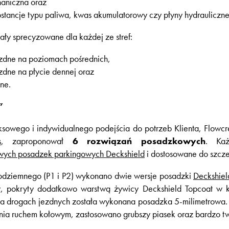
aniczna oraz
stancje typu paliwa, kwas akumulatorowy czy płyny hydrauliczne
ły sprecyzowane dla każdej ze stref:
ezdne na poziomach pośrednich,
zdne na płycie dennej oraz
ne.
”
ksowego i indywidualnego podejścia do potrzeb Klienta, Flowcr
s
, zaproponował
6 rozwiązań posadzkowych
. Ka
wych posadzek parkingowych Deckshield
i dostosowane do szcz
odziemnego (P1 i P2) wykonano dwie wersje posadzki
Deckshiel
y, pokryty dodatkowo warstwą żywicy Deckshield Topcoat w k
a drogach jezdnych została wykonana posadzka 5-milimetrowa. 
nia ruchem kołowym, zastosowano grubszy piasek oraz bardzo t