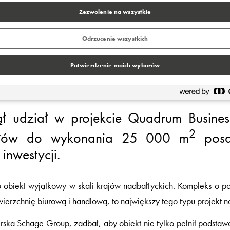
Zezwolenie na wszystkie
Odrzucenie wszystkich
Potwierdzenie moich wyborów
ął udział w projekcie Quadrum Busine
2
riałów do wykonania 25 000 m
posa
nwestycji.
 obiekt wyjątkowy w skali krajów nadbałtyckich. Kompleks o p
erzchnię biurową i handlową, to największy tego typu projekt na
rska Schage Group, zadbał, aby obiekt nie tylko pełnił podsta