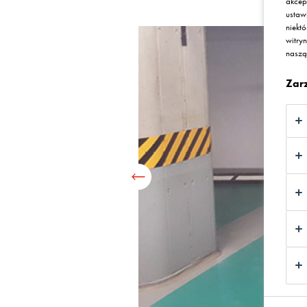
akcep
ustaw
niekt
witry
nasz
Zar