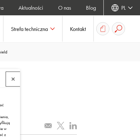
ra
Aktualności
O nas
Blog
PL
Strefa techniczna
Kontakt
ield
rać
ienia,
yfikują
ie w
ać z