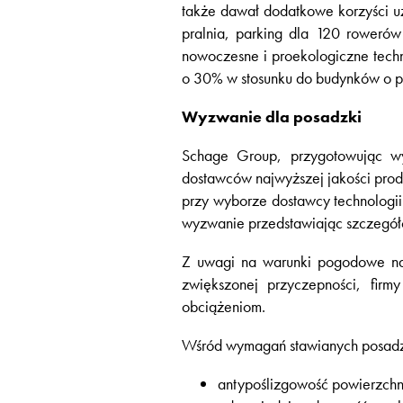
także dawał dodatkowe korzyści uż
pralnia, parking dla 120 rowerów
nowoczesne i proekologiczne techn
o 30% w stosunku do budynków o p
Wyzwanie dla posadzki
Schage Group, przygotowując w
dostawców najwyższej jakości prod
przy wyborze dostawcy technologi
wyzwanie przedstawiając szczegó
Z uwagi na warunki pogodowe na 
zwiększonej przyczepności, fir
obciążeniom.
Wśród wymagań stawianych posadzk
antypoślizgowość powierzchn