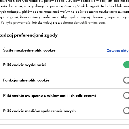
towania niektórych rodzajów plików cookie. Aby dowiedzieć się więcej i zmienić nasze
ienia domyślne, należy kliknąć na poszczególne nagłówki kategorii. Jednakże blokowa
órych rodzajów plików cookie może mieć wpływ na doświadczenia użytkownika związa
ną i usługami, które możemy zaoferować. Aby uzyskać więcej informacji, zapoznaj się z
ą
Polityką prywatności
lub skontaktuj się z
ochrona danych@rpminc.com
.
ządzaj preferencjami zgody
Ściśle niezbędne pliki cookie
Zawsze akt
Pliki cookie wydajności
Funkcjonalne pliki cookie
Pliki cookie związane z reklamami i ich odbiorcami
Pliki cookie mediów społecznościowych