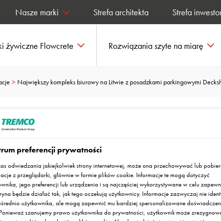
Nasze marki
Strefa architekta
Strefa inwesto
i żywiczne Flowcrete
Rozwiązania szyte na miarę
acje
Największy kompleks biurowy na Litwie z posadzkami parkingowymi Decksh
ss City (Litwa)
rum preferencji prywatności
as odwiedzania jakiejkolwiek strony internetowej, może ona przechowywać lub pobie
macje z przeglądarki, głównie w formie plików cookie. Informacje te mogą dotyczyć
ownika, jego preferencji lub urządzenia i są najczęściej wykorzystywane w celu zapewn
ryna będzie działać tak, jak tego oczekują użytkownicy. Informacje zazwyczaj nie ident
średnio użytkownika, ale mogą zapewnić mu bardziej spersonalizowane doświadczen
. Ponieważ szanujemy prawo użytkownika do prywatności, użytkownik może zrezygnow