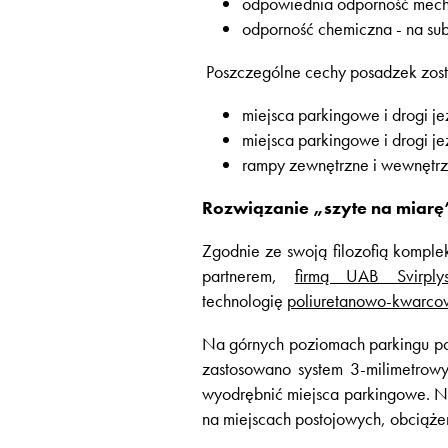
odpowiednia odporność mech
odporność chemiczna - na sub
Poszczególne cechy posadzek zosta
miejsca parkingowe i drogi j
miejsca parkingowe i drogi je
rampy zewnętrzne i wewnętrz
Rozwiązanie „szyte na miarę
Zgodnie ze swoją filozofią komple
partnerem,
firmą UAB Svirply
technologię
poliuretanowo-kwarco
Na górnych poziomach parkingu p
zastosowano system 3-milimetrow
wyodrębnić miejsca parkingowe. N
na miejscach postojowych, obciąże