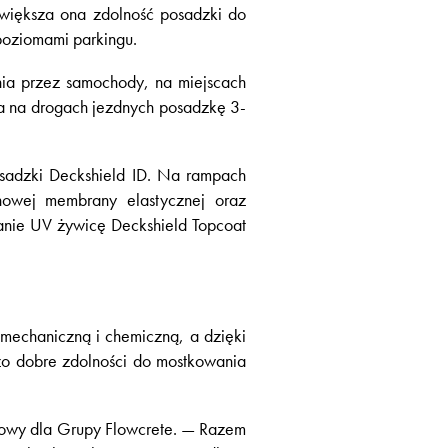
większa ona zdolność posadzki do
poziomami parkingu.
nia przez samochody, na miejscach
a na drogach jezdnych posadzkę 3-
sadzki Deckshield ID. Na rampach
nowej membrany elastycznej oraz
nie UV żywicę Deckshield Topcoat
mechaniczną i chemiczną, a dzięki
zo dobre zdolności do mostkowania
łomowy dla Grupy Flowcrete. — Razem