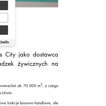
ss City jako dostawca
dzek żywicznych na
2
owierzchni ok. 70 000 m
, z czego
 Litwie.
wowe funkcje biurowo-handlowe, ale