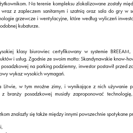
ytkownikom. Na terenie kompleksu zlokalizowane zostały międz
 wraz z zapleczem sanitarnym i szatnią oraz sala do gry w 
ologie grzewcze i wentylacyjne, które według wyliczeń inwesto
odobnej kubaturze.
ysokiej klasy biurowiec certyfikowany w systemie BREEAM
uktów i usług. Zgodnie ze swoim motto: Skandynawskie know-ho
i posadzkowej na parking podziemny, inwestor postawił przed z
łowy wykaz wysokich wymagań.
Litwie, w tym mroźne zimy, i wynikające z nich używanie 
my z branży posadzkowej musiały zaproponować technologię,
om znalazły się także między innymi powszechnie spotykane pr
i,