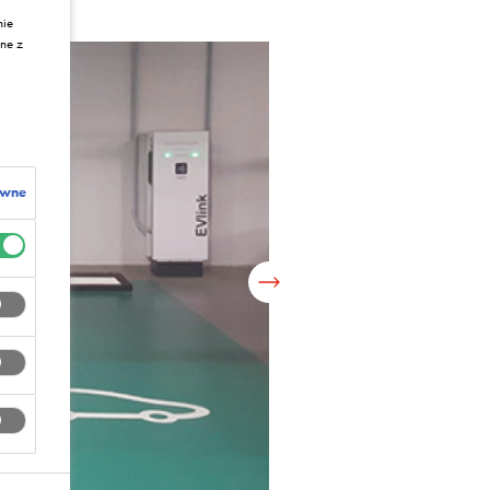
nie
ne z
ywne