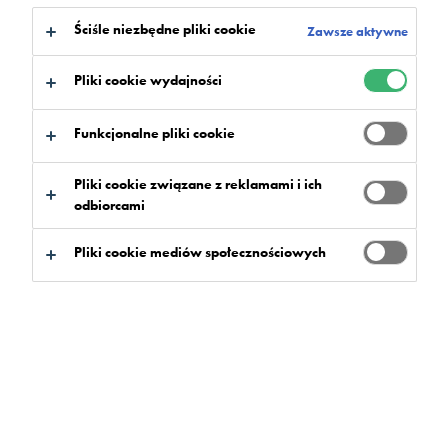
Ściśle niezbędne pliki cookie
Zawsze aktywne
Pliki cookie wydajności
Funkcjonalne pliki cookie
Pliki cookie związane z reklamami i ich
odbiorcami
Pliki cookie mediów społecznościowych
Flowcrete Polska dostarczył technologię i materiał
2
do wykonania 18 000 m
posadzek
parkingowych Deckshield w prestiżowym
biurowcu Q22 w Warszawie.