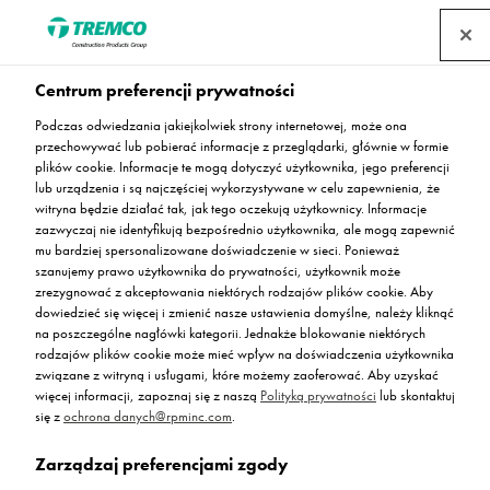
Centrum preferencji prywatności
Podczas odwiedzania jakiejkolwiek strony internetowej, może ona
przechowywać lub pobierać informacje z przeglądarki, głównie w formie
Biurowiec Q22
plików cookie. Informacje te mogą dotyczyć użytkownika, jego preferencji
lub urządzenia i są najczęściej wykorzystywane w celu zapewnienia, że
witryna będzie działać tak, jak tego oczekują użytkownicy. Informacje
zazwyczaj nie identyfikują bezpośrednio użytkownika, ale mogą zapewnić
mu bardziej spersonalizowane doświadczenie w sieci. Ponieważ
szanujemy prawo użytkownika do prywatności, użytkownik może
zrezygnować z akceptowania niektórych rodzajów plików cookie. Aby
Piotr Kowalczyk / 20 września 2016
dowiedzieć się więcej i zmienić nasze ustawienia domyślne, należy kliknąć
na poszczególne nagłówki kategorii. Jednakże blokowanie niektórych
rodzajów plików cookie może mieć wpływ na doświadczenia użytkownika
związane z witryną i usługami, które możemy zaoferować. Aby uzyskać
więcej informacji, zapoznaj się z naszą
Polityką prywatności
lub skontaktuj
się z
ochrona danych@rpminc.com
.
Zarządzaj preferencjami zgody